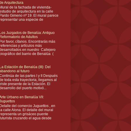
de Arquitectura
Mural de la fachada de vivienda-
estudio de arquitectura en la calle
Pardo Gimeno nº 19. El mural parece
representar una especie de
Los Juzgados de Benalúa: Antiguo
Reformatorio de Adultos
Por favor, cítanos. Encontrarás más
referencias y artículos más
desarrollados en nuestro Callejero
biográfico del barrio de Benalúa (
La Estación de Benalúa (III): Del
abandono al futuro
Continúa de las partes I y II Después
de toda esta trayectoria, llegamos al
triste presente de la Estación. El
desarrollo del puerto motivó...
Arte Urbano en Benalúa VII:
Juguettos
Detalle del comercio Juguettos , en
la calle Alona. El detalle del mural
representa un grisáceo puente
futurista cruzando el agua desde