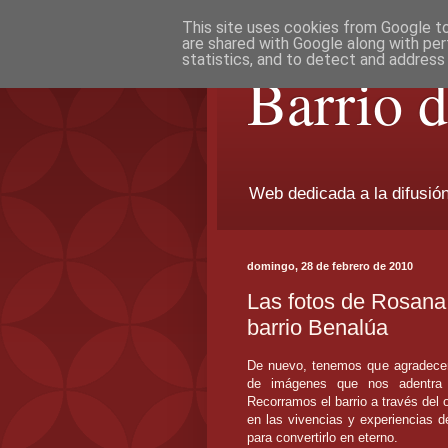
This site uses cookies from Google to 
are shared with Google along with per
statistics, and to detect and address
Barrio 
Web dedicada a la difusión 
domingo, 28 de febrero de 2010
Las fotos de Rosana 
barrio Benalúa
De nuevo, tenemos que agradece
de imágenes que nos adentra e
Recorramos el barrio a través del
en las vivencias y experiencias 
para convertirlo en eterno.