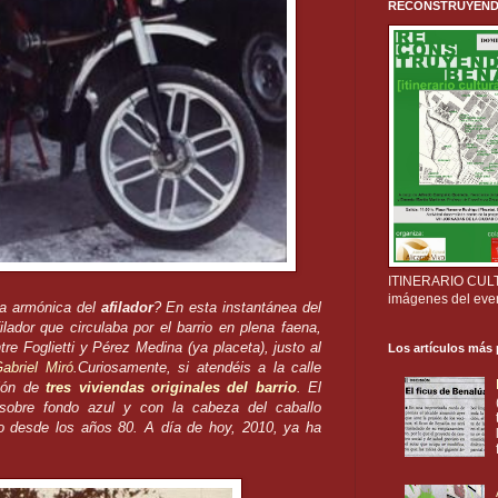
RECONSTRUYENDO B
ITINERARIO CULTU
imágenes del eve
la armónica del
afilador
? En esta instantánea del
lador que circulaba por el barrio en plena faena,
re Foglietti y Pérez Medina (ya placeta), justo al
Los artículos más
abriel Miró
.Curiosamente, si atendéis a la calle
ión de
tres viviendas originales del barrio
. El
bre fondo azul y con la cabeza del caballo
rdo desde los años 80. A día de hoy, 2010, ya ha