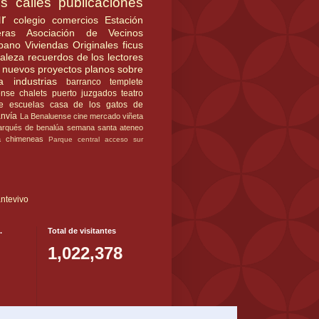
es
calles
publicaciones
r
colegio
comercios
Estación
ras
Asociación de Vecinos
rbano
Viviendas Originales
ficus
raleza
recuerdos de los lectores
nuevos proyectos
planos
sobre
a
industrias
barranco
templete
ense
chalets
puerto
juzgados
teatro
e
escuelas
casa de los gatos
de
anvía
La Benaluense
cine
mercado
viñeta
rqués de benalúa
semana santa
ateneo
a
chimeneas
Parque central
acceso sur
ntevivo
.
Total de visitantes
1,022,378