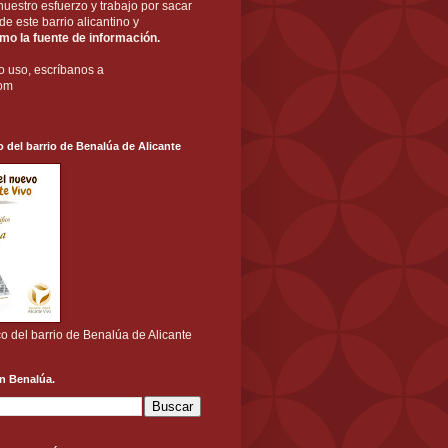
nuestro esfuerzo y trabajo por sacar
a de este barrio alicantino y
o la fuente de información.
o uso, escríbanos a
com
o del barrio de Benalúa de Alicante
co del barrio de Benalúa de Alicante
n Benalúa.