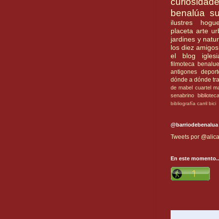
curiosidad
benalúa su
ilustres
hogue
placeta
arte u
jardines y natu
los diez amigos
el blog
iglesi
filmoteca benalu
antigones
deport
dónde a dónde
tr
de mabel
cuartel
ma
senabrino
bibliotec
bibliografía
carril bici
@barriodebenalua
Tweets por @alica
En este momento..