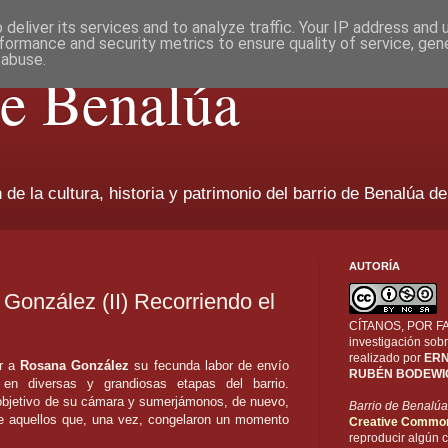
deliver its services and to analyze traffic. Your IP address and
formance and security metrics to ensure quality of service, ge
 abuse.
de Benalúa
de la cultura, historia y patrimonio del barrio de Benalúa de
AUTORÍA
González (II) Recorriendo el
CÍTANOS, POR FAV
investigación sobr
realizado por
ERN
r a
Rosana González
su fecunda labor de envío
RUBÉN BODEWI
n diversas y grandiosas etapas del barrio.
 objetivo de su cámara y sumerjámonos, de nuevo,
Barrio de Benalúa
de aquellos que, una vez, congelaron un momento
Creative Commo
reproducir algún c