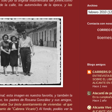
sólo por la original indumentaria del jovencísimo
de la calle, los automóviles de la época, y
las
Archivo
Contacta con noso
C
ORREO
tioerne
Blogs amigos
CARRERS D
ENTREVISTA E
SOBRE EL LIB
ALICANTE EN 
Hace 1 mes
Alacantí de pr
nal; esta imagen es nuestra favorita, y también la
En tu cumpleañ
ano, los padres de Rosana González y sus amigos,
Hace 1 año
nalúa Sur
(
este asentamiento de viviendas -al que
Alicante Vivo
arrio de "Cabrera Vicario
"
) Al fondo, podéis ver la
ALICANTE VIVO