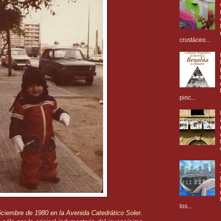
crustáceo...
pinc...
los...
diciembre de 1980 en la
Avenida Catedrático Soler
.