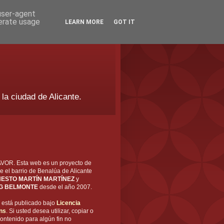
 user-agent
nerate usage
LEARN MORE
GOT IT
 la ciudad de Alicante.
OR. Esta web es un proyecto de
e el barrio de Benalúa de Alicante
ESTO MARTÍN MARTÍNEZ
y
G BELMONTE
desde el año 2007.
está publicado bajo
Licencia
ns
. Si usted desea utilizar, copiar o
ontenido para algún fin no