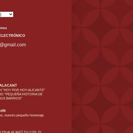
tros
ELECT
RÓNICO
s@gmail.com
'ALACANT
N "HOY POR HOY-ALICANTE"
RO "PEQUEÑA HISTORIA DE
SUS BARRIOS"
ofit
os, nuestro pequeño homenaje.
 EN ALACANTÍ TV (120): EL