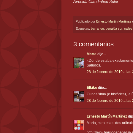
Avenida Catedrático Soler.
Publicado por
Ernesto Martín Martínez
Etiquetas:
barranco
,
benalúa sur
,
calles
3 comentarios:
Marta
dijo...
¿Dónde estaba exactamente 
Saludos.
28 de febrero de 2010 a las 
Elkiko
dijo...
Curiosísima (e histórica), la ú
28 de febrero de 2010 a las
Ernesto Martín Martínez
dijo
Marta, mira estos dos artícul
http://www.barriodebenalua.