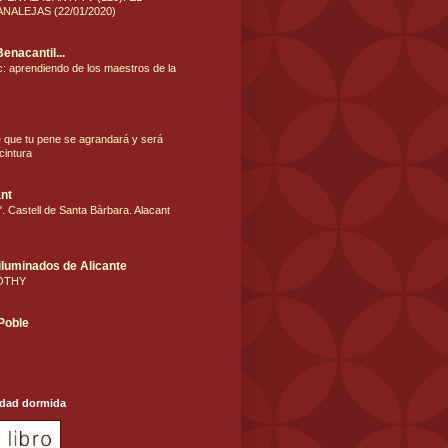
NALEJAS (22/01/2020)
Benacantil...
: aprendiendo de los maestros de la
e que tu pene se agrandará y será
cintura
nt
. Castell de Santa Bàrbara. Alacant
iluminados de Alicante
OTHY
 Poble
udad dormida