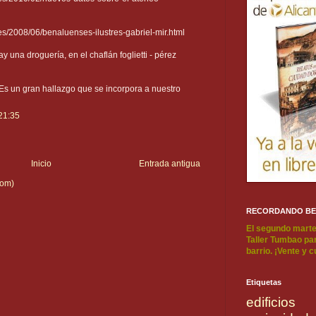
es/2008/06/benaluenses-ilustres-gabriel-mir.html
 una droguería, en el chaflán foglietti - pérez
. Es un gran hallazgo que se incorpora a nuestro
 21:35
Inicio
Entrada antigua
tom)
RECORDANDO B
El segundo marte
Taller Tumbao par
barrio. ¡Vente y 
Etiquetas
edificios