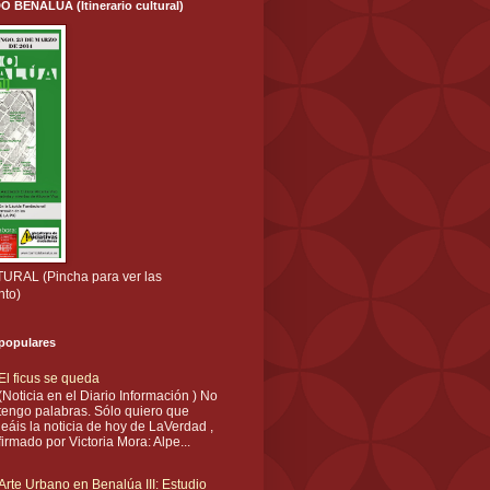
ENALÚA (Itinerario cultural)
RAL (Pincha para ver las
nto)
 populares
El ficus se queda
(Noticia en el Diario Información ) No
tengo palabras. Sólo quiero que
leáis la noticia de hoy de LaVerdad ,
firmado por Victoria Mora: Alpe...
Arte Urbano en Benalúa III: Estudio