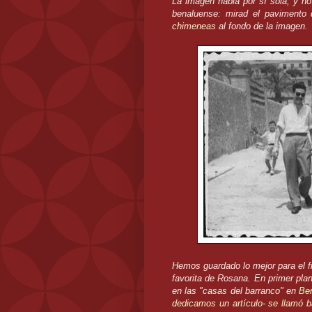
La imagen habla por sí sola, y no 
benaluense: mirad el pavimento 
chimeneas
al fondo de la imagen.
Hemos guardado lo mejor para el fi
favorita de Rosana. En primer pl
en las "casas del barranco" en
Be
dedicamos un artículo- se llamó b