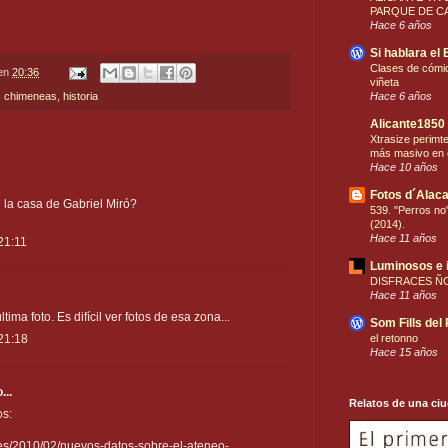
PARQUE DE CA
Hace 6 años
Si hablara el 
Clases de cómic
en
20:36
viñeta
Hace 6 años
,
chimeneas
,
historia
Alicante1850
Xtrasize perimt
más masivo en 
Hace 10 años
Fotos d´Alaca
la casa de Gabriel Miró?
539. "Perros no"
(2014).
Hace 11 años
21:11
Luminosos e 
DISFRACES Ñ
Hace 11 años
ltima foto. Es difícil ver fotos de esa zona...
Som Fills del
el retonno
 21:18
Hace 15 años
...
Relatos de una ci
os:
es/2010/02/nuevos-datos-sobre-el-ateneo-