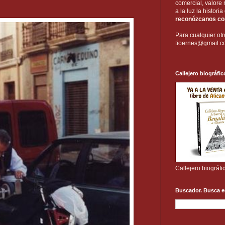
comercial, valore 
a la luz la histori
reconózcanos com
Para cualquier otr
tioernes@gmail.
Callejero biográfic
Callejero biográfi
Buscador. Busca e