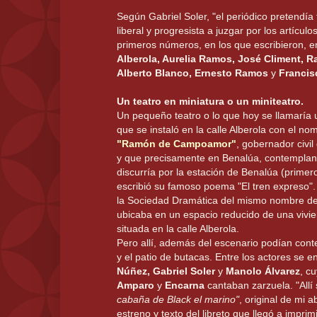
Según Gabriel Soler, "el periódico pretendía 
liberal y progresista a juzgar por los artícul
primeros números, en los que escribieron, e
Alberola, Aurelia Ramos, José Climent, R
Alberto Blanco, Ernesto Ramos
y
Francis
Un teatro en miniatura o un miniteatro.
Un pequeño teatro o lo que hoy se llamaría u
que se instaló en la calle Alberola con el n
"Ramón de Campoamor"
, gobernador civil
y que precisamente en Benalúa, contemplan
discurría por la estación de Benalúa (primer
escribió su famoso poema "El tren expreso". 
la Sociedad Dramática del mismo nombre de
ubicaba en un espacio reducido de una vivie
situada en la calle Alberola.
Pero allí, además del escenario podían cont
y el patio de butacas. Entre los actores se 
Núñez, Gabriel Soler
y
Manolo Álvarez
, c
Amparo
y
Encarna
cantaban zarzuela. "Allí
cabaña de Black el marino"
, original de mi
estreno y texto del libreto que llegó a imprim