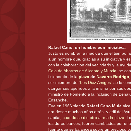
Rafael Cano, un hombre con iniciativa.
Justo es nombrar, a medida que el tiempo ha
a un hombre que, gracias a su iniciativa y e
con la colaboración del vecindario y la ayud
Caja de Ahorros de Alicante y Murcia
, se co
fisionomía de la
plaza
de
Navarro Rodrigo
ser miembro de
"Los Diez Amigos"
se le con
otorgar sus apellidos a la misma por sus d
ministro de Fomento a la inclusión de Benal
Ensanche.
Fue en 1966 siendo
Rafael Cano Mula
alca
era desde muchos años atrás- y edil del Ayu
capital,
cuando se dio otro aire a la plaza
. L
los duros bancos, fueron cambiados por una 
fuente que se balancea sobre un precioso p