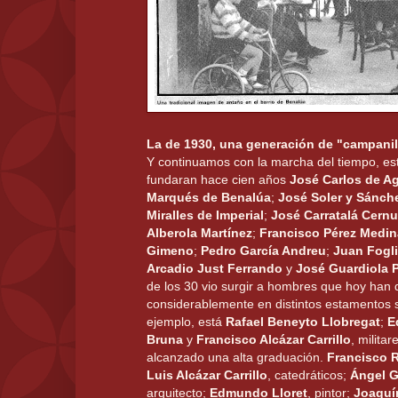
La de 1930, una generación de "campanil
Y continuamos con la marcha del tiempo, es
fundaran hace cien años
José Carlos de Ag
Marqués de Benalúa
;
José Soler y Sánch
Miralles de Imperial
;
José Carratalá Cern
Alberola Martínez
;
Francisco Pérez Medin
Gimeno
;
Pedro García Andreu
;
Juan Fogli
Arcadio Just Ferrando
y
José Guardiola 
de los 30 vio surgir a hombres que hoy han
considerablemente en distintos estamentos s
ejemplo, está
Rafael Beneyto Llobregat
;
E
Bruna
y
Francisco Alcázar Carrillo
, milita
alcanzado una alta graduación.
Francisco 
Luis Alcázar Carrillo
, catedráticos;
Ángel 
arquitecto;
Edmundo Lloret
, pintor;
Joaquí