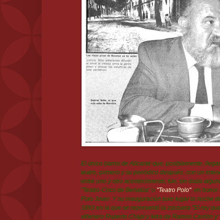
El único barrio de Alicante que, posiblemente, llega
teatro, primero y su periódico después, con un inter
entre uno y otro acontecimiento, fue, sin duda algu
"Teatro-Circo de Benalúa" o
"Teatro Polo"
, en honor 
Polo Jover. Y su inauguración tuvo lugar la noche d
1893 en la que se representó la zarzuela "El rey que
villenero Ruperto Chapí y letra de Ramos Carrión y V