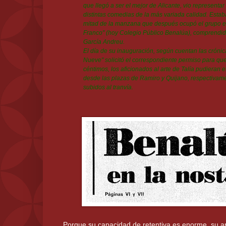
que llegó a ser el mejor de Alicante, vio representa
distintas comedias de la más variada calidad. Esta
mitad de la manzana que después ocupó el grupo e
Franco" (hoy Colegio Público Benalúa), comprendida
García Andreu.
El día de su inauguración, según cuentan las crónic
Nueve" solicitó el correspondiente permiso para que
céntimos, los aficionados al arte de Talía pudieran e
desde las plazas de Ramiro y Quijano, respectivamen
subidos al tranvía.
Porque su capacidad de retentiva es enorme, su ar