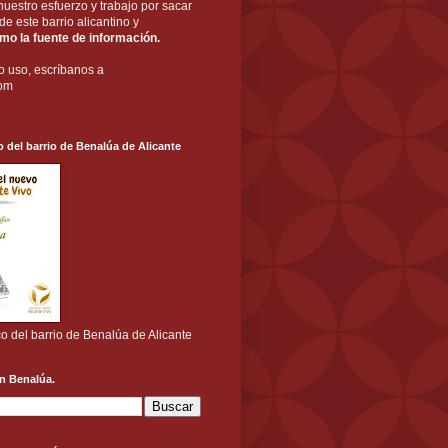
nuestro esfuerzo y trabajo por sacar
a de este barrio alicantino y
o la fuente de información.
o uso, escríbanos a
com
o del barrio de Benalúa de Alicante
co del barrio de Benalúa de Alicante
n Benalúa.