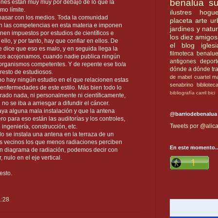
benalúa su
ones están muy muy por debajo de lo que la
mo límite.
ilustres
hogue
 pasar con los medios. Toda la comunidad
placeta
arte u
nen las competencias en esta materia e imponen
jardines y natu
en impuestos por estudios de científicos e
los diez amigos
llo, y por tanto, hay que confiar en ellos. De
el blog
iglesi
e dice que eso es malo, y en seguida llega la
filmoteca benalu
 nos acojonamos, cuando nadie publica ningún
antigones
deport
 organismos competentes. Y de repente ese tio/a
dónde a dónde
tr
resto de estudiosos.
de mabel
cuartel
ma
no hay ningún estudio en el que relacionen estas
senabrino
bibliotec
 enfermedades de este estilo. Más bien todo lo
bibliografía
carril bici
rado nada, ni personalmente ni científicamente,
no se iba a arriesgar a difundir el cáncer.
aya alguna mala instalación y que la antena
@barriodebenalua
ro para eso están las auditorías y los controles,
Tweets por @alica
 ingeniería, construcción, etc.
do se instala una antena en la terraza de un
los vecinos los que menos radiaciones perciben
En este momento..
un diagrama de radiación, podemos decir con
, nulo en el eje vertical.
esto.
1:28