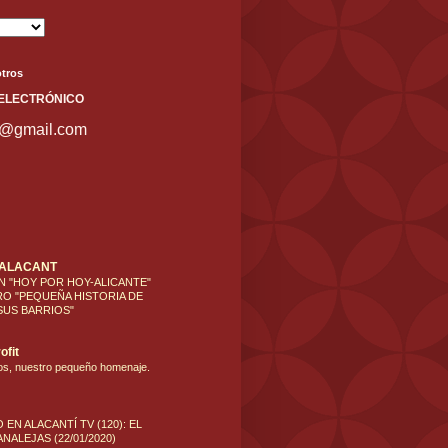
tros
ELECT
RÓNICO
s@gmail.com
'ALACANT
N "HOY POR HOY-ALICANTE"
RO "PEQUEÑA HISTORIA DE
SUS BARRIOS"
ofit
os, nuestro pequeño homenaje.
 EN ALACANTÍ TV (120): EL
NALEJAS (22/01/2020)