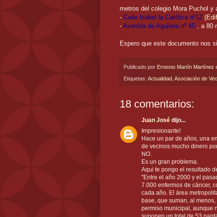
metros del colegio Mora Puchol y 
-
Calle Isabel la Católica nº12
(Edif
-
Avenida de Aguilera nº 45
, a 80 
Espero que este documento nos sir
Publicado por
Ernesto Martín Martínez
Etiquetas:
Actualidad
,
Asociación de Ve
18 comentarios:
Juan José
dijo...
Impresionante!
Hace un par de años, una em
de vecinos mucho dinero por
NO.
Es un gran problema.
Aqui te pongo el resultado d
"Entre el año 2000 y el pas
7.000 enfermos de cáncer, 
cada año. El área metropoli
base, que suman, al menos, 
permiso municipal, aunque no
suponen un total de 53 panta