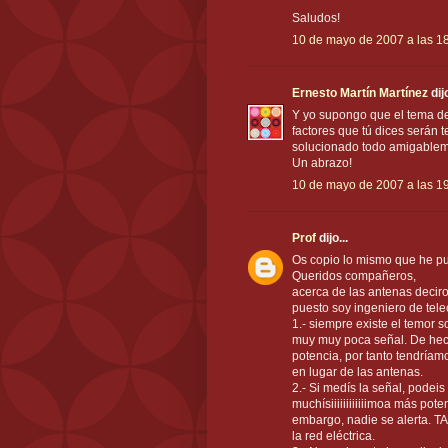
Saludos!
10 de mayo de 2007 a las 1
Ernesto Martín Martínez
dijo
Y yo supongo que el tema de
factores que tú dices serán 
solucionado todo amigablem
Un abrazo!
10 de mayo de 2007 a las 1
Prof
dijo...
Os copio lo mismo que he pu
Queridos compañeros,
acerca de las antenas deciro
puesto soy ingeniero de tele
1.- siempre existe el temor s
muy muy poca señal. De hech
potencia, por tanto tendría
en lugar de las antenas.
2.- Si medís la señal, podei
muchísiiiiiiiiiiiimoa más pote
embargo, nadie se alerta. T
la red eléctrica.