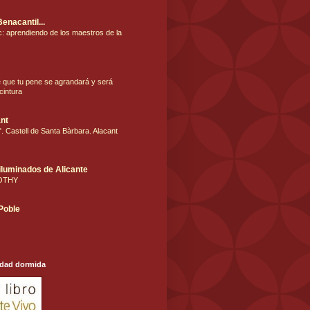
Benacantil...
: aprendiendo de los maestros de la
e que tu pene se agrandará y será
cintura
nt
. Castell de Santa Bàrbara. Alacant
iluminados de Alicante
OTHY
 Poble
udad dormida