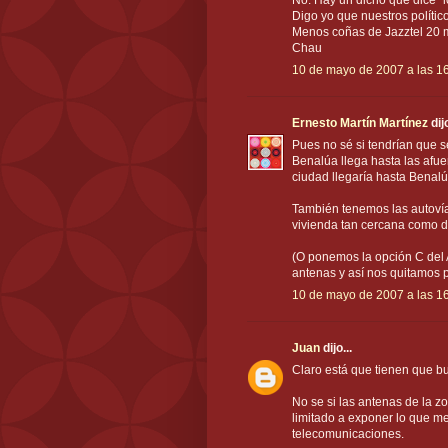
No. Hay un dicho que dice "l
Digo yo que nuestros polític
Menos coñas de Jazztel 20 mg
Chau
10 de mayo de 2007 a las 1
Ernesto Martín Martínez
dijo
Pues no sé si tendrían que s
Benalúa llega hasta las afue
ciudad llegaría hasta Benal
También tenemos las autoví
vivienda tan cercana como d
(O ponemos la opción C del 
antenas y así nos quitamos p
10 de mayo de 2007 a las 1
Juan
dijo...
Claro está que tienen que b
No se si las antenas de la z
limitado a exponer lo que m
telecomunicaciones.