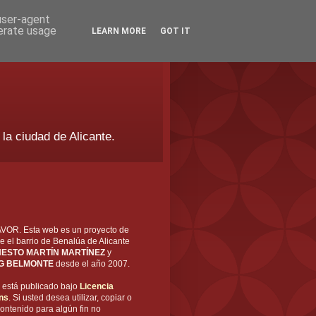
 user-agent
nerate usage
LEARN MORE
GOT IT
 la ciudad de Alicante.
OR. Esta web es un proyecto de
e el barrio de Benalúa de Alicante
ESTO MARTÍN MARTÍNEZ
y
G BELMONTE
desde el año 2007.
está publicado bajo
Licencia
ns
. Si usted desea utilizar, copiar o
ontenido para algún fin no