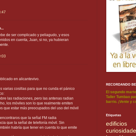
8:47
...
be de ser complicado y peliagudo, y esos
tenidos en cuenta, Juan, si no, ya hubieran
ente.
9:03
blicado en alicantevivo.
RECORDANDO B
s varias cosillas para que no cunda el pánico
El segundo marte
co:
Taller Tumbao par
obre las radiaciones, pero las antenas radian
barrio. ¡Vente y 
o, los móviles son lo que realmente emiten
mos que estar más preocupados del uso del móvil
Etiquetas
s encontraros que la señal FM radia
ncia que la señal de telefonía móvil. Sin
edificios
Ambién habría que tener en cuenta lo que emite
curiosidad