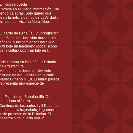
El ficus se queda
(Noticia en el Diario Información ) No
tengo palabras. Sólo quiero que
leáis la noticia de hoy de LaVerdad ,
firmado por Victoria Mora: Alpe...
El barrio de Benalúa... ¿Springfield?
Los Simpsons han sido durante los
años 90 y los comienzos del Siglo
XXI todo un fenómeno global, icono
de la cultura pop y un hito en l...
Arte Urbano en Benalúa III: Estudio
de Arquitectura
Mural de la fachada de vivienda-
estudio de arquitectura en la calle
Pardo Gimeno nº 19. El mural parece
representar una especie de
La Estación de Benalúa (III): Del
abandono al futuro
Continúa de las partes I y II Después
de toda esta trayectoria, llegamos al
triste presente de la Estación. El
desarrollo del puerto motivó...