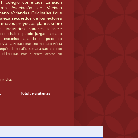
r
colegio
comercios
Estación
ras
Asociación de Vecinos
rbano
Viviendas Originales
ficus
raleza
recuerdos de los lectores
nuevos proyectos
planos
sobre
a
industrias
barranco
templete
ense
chalets
puerto
juzgados
teatro
e
escuelas
casa de los gatos
de
anvía
La Benaluense
cine
mercado
viñeta
rqués de benalúa
semana santa
ateneo
a
chimeneas
Parque central
acceso sur
ntevivo
.
Total de visitantes