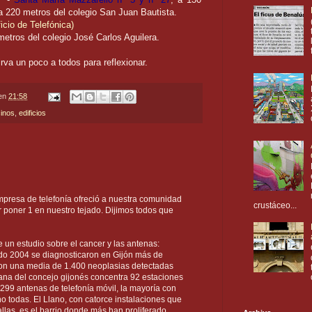
a 220 metros del colegio San Juan Bautista.
icio de Telefónica)
metros del colegio José Carlos Aguilera.
va un poco a todos para reflexionar.
en
21:58
cinos
,
edificios
presa de telefonía ofreció a nuestra comunidad
crustáceo...
 poner 1 en nuestro tejado. Dijimos todos que
e un estudio sobre el cancer y las antenas:
ado 2004 se diagnosticaron en Gijón más de
con una media de 1.400 neoplasias detectadas
tana del concejo gijonés concentra 92 estaciones
299 antenas de telefonía móvil, la mayoría con
 todas. El Llano, con catorce instalaciones que
llas, es el barrio donde más han proliferado