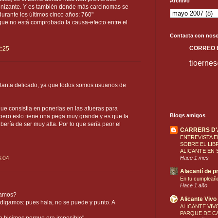
Archivo
onizante. Y es también donde más carcinomas se
urante los últimos cinco años: 760"
que no está comprobado la causa-efecto entre el
Contacta con noso
C
ORREO
2:25
tioerne
anta delicado, ya que todos somos usuarios de
ue consistia en ponerlas en las afueras para
Blogs amigos
 pero esto tiene una pega muy grande y es que la
bería de ser muy alta. Por lo que sería peor el
CARRERS D
ENTREVISTA E
SOBRE EL LIB
ALICANTE EN 
6:04
Hace 1 mes
Alacantí de pr
En tu cumpleañ
Hace 1 año
damos?
Alicante Vivo
digamos: pues hala, no se puede y punto. A
ALICANTE VIVO
PARQUE DE CA