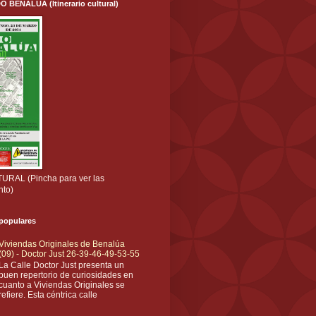
ENALÚA (Itinerario cultural)
RAL (Pincha para ver las
nto)
 populares
Viviendas Originales de Benalúa
(09) - Doctor Just 26-39-46-49-53-55
La Calle Doctor Just presenta un
buen repertorio de curiosidades en
cuanto a Viviendas Originales se
refiere. Esta céntrica calle