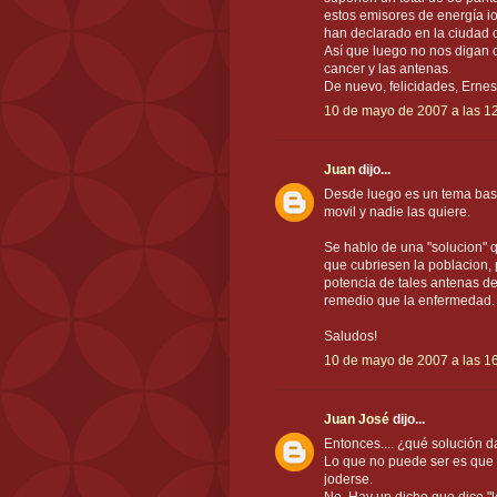
estos emisores de energía i
han declarado en la ciudad d
Así que luego no nos digan 
cancer y las antenas.
De nuevo, felicidades, Ernes
10 de mayo de 2007 a las 1
Juan
dijo...
Desde luego es un tema bast
movil y nadie las quiere.
Se hablo de una "solucion" q
que cubriesen la poblacion,
potencia de tales antenas de
remedio que la enfermedad.
Saludos!
10 de mayo de 2007 a las 1
Juan José
dijo...
Entonces.... ¿qué solución 
Lo que no puede ser es que 
joderse.