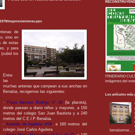
RECONSTRUYENDO B
es1979/imgenes/antenas.pps
ntenas de
io, sino en
s de estas
les, y para
(subid los
Entre
ITINERARIO CULTU
las
imágenes del eve
muchas antenas que campean a sus anchas en
Benalúa, recogemos las siguientes:
Los artículos más
-
Plaza Navarro Rodrigo nº 18
(la placeta),
donde pasean a diario niños y mayores, a 150
metros del colegio San Juan Bautista y a 240
metros del C.E.I.P Benalúa.
-
Avenida de Aguilera nº36
, a 160 metros del
colegio José Carlos Aguilera.
benaluense...
-
Santa María Mazzarello nº 5 y nº 27
, a 130