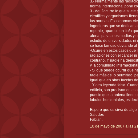
3.- Normalmente las radiaci
norma internacional pone co
3.- Aquí ocurre lo que suele
científica y organismos tie
las normas. Esas normas vien
ingenieros que se dedican a e
repente, aparece un tío/a qu
alerta, pasa a los medios y
estudio de universidades ni
se hace famoso obviando al 
-Ocurre en estos casos que 
radiaciones con el cáncer ni
contrario. Y nadie ha demost
y la comunidad internacional 
- Si que puede ocurrir que h
radie más de lo permitido, pe
igual que en otras facetas de
- Y otra leyenda falsa. Cuan
edificio, son precisamente 
puesto que la antena tiene 
lobulos horizontales, es decir
Espero que os sirva de algo 
Saludos
Fabian.
10 de mayo de 2007 a las 2