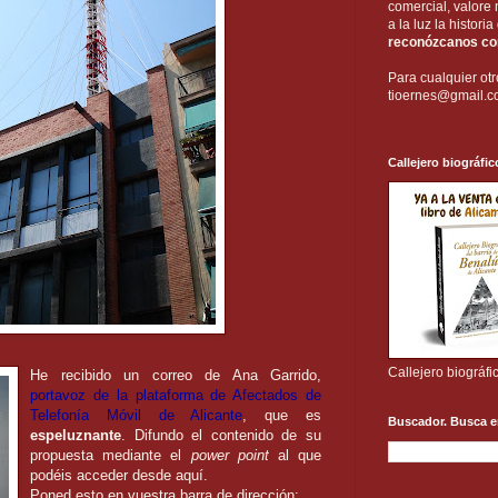
comercial, valore 
a la luz la histori
reconózcanos com
Para cualquier otr
tioernes@gmail.
Callejero biográfic
Callejero biográfi
He recibido un correo de Ana Garrido,
portavoz de la plataforma de Afectados de
Telefonía Móvil de Alicante
, que es
Buscador. Busca e
espeluznante
. Difundo el contenido de su
propuesta mediante el
power point
al que
podéis acceder desde aquí.
Poned esto en vuestra barra de dirección: