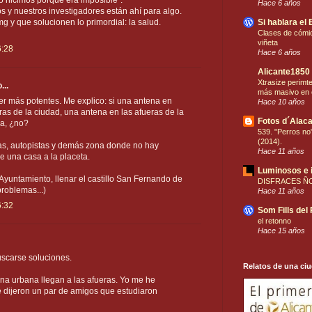
o hicimos porque era imposible".
Hace 6 años
os y nuestros investigadores están ahí para algo.
 y que solucionen lo primordial: la salud.
Si hablara el 
Clases de cómic
viñeta
6:28
Hace 6 años
Alicante1850
Xtrasize perimt
...
más masivo en 
er más potentes. Me explico: si una antena en
Hace 10 años
ras de la ciudad, una antena en las afueras de la
Fotos d´Alaca
úa, ¿no?
539. "Perros no"
(2014).
as, autopistas y demás zona donde no hay
Hace 11 años
e una casa a la placeta.
Luminosos e 
Ayuntamiento, llenar el castillo San Fernando de
DISFRACES Ñ
roblemas...)
Hace 11 años
6:32
Som Fills del
el retonno
Hace 15 años
uscarse soluciones.
Relatos de una ci
ona urbana llegan a las afueras. Yo me he
e dijeron un par de amigos que estudiaron