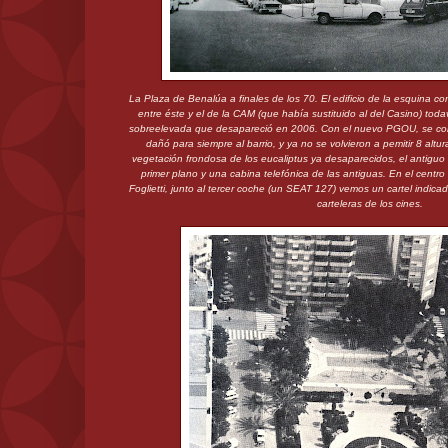
La Plaza de Benalúa a finales de los 70. El edificio de la esquina con
entre éste y el de la CAM (que había sustituido al del Casino) tod
sobreelevada que desapareció en 2006. Con el nuevo PGOU, se corrig
dañó para siempre al barrio, y ya no se volvieron a pemitir 8 altur
vegetación frondosa de los eucaliptus ya desaparecidos, el antiguo
primer plano y una cabina telefónica de las antiguas. En el centr
Foglietti, junto al tercer coche (un SEAT 127) vemos un cartel indic
carteleras de los cines.