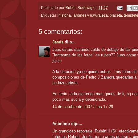
Publicado por
Rubén Bodewig
en
11:27
Etiquetas:
historia
,
jardines y naturaleza
,
placeta
,
templet
5 comentarios:
Jesús
dijo...
Juas estais sacando caldo de debajo de las piedr
"fantasma de las fotos" es ruben?? Juas como 
jejeje
A la estacion ya no quiero entrar... mis fotos al 
composiciones de Pedro J Zamora quedarian a la
pedazo artista...
En serio cada dia tengo mas ganas de ir, pq ca
poco mas sucia y deteriorada...
14 de octubre de 2007 a las 17:29
Anónimo dijo...
Un grandioso reportaje, Rubén!!! (Sí, efectivam
fotos es Rubén, Jesús, justo antes de irse a pin