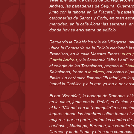
Villena; el taller de carros de Borreguero, en
Andreu; las panaderías de Segura, Guerrero
junto con la tahona en "la Placeta"; la pastel
carbonerías de Santos y Corbi, en gran escal
menudeo, en la calle Alona; las serrerías, e
donde hoy se encuentra un edificio.
Recuerdo la Telefónica y la de Villagrasa, s
ubica la Comisaría de la Policía Nacional; l
Francisco, en la calle Maestro Flores;
el gru
García Andreu
, y la Academia "Mira Leal", en
el colegio de las Teresianas, pegado al
Chal
Salesianas, frente a
la cárcel
, así como el pa
Finita. La cerámica llamada "El tejar", en lo 
Isabel la Católica y a la que yo iba a por arci
El bar "Benalúa", la bodega de Ramona, el ki
en la plaza, junto con la "Peña", el Casino y 
el bar "Villena" con la "bodeguita" a su cost
lugares donde los hombres solían tomar el v
mujeres, por su parte, tenían las tiendas de 
cariñoso", Maripepa, Bernabé, las verdulería
Carmen y la de Pepín y otros dos comercios