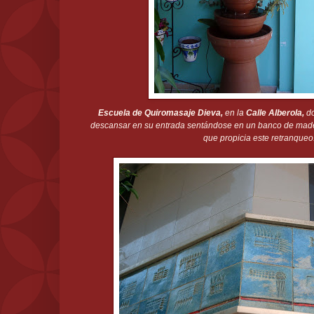
Escuela de Quiromasaje Dieva,
en la
Calle Alberola,
d
descansar en su entrada sentándose en un banco de made
que propicia este retranqueo