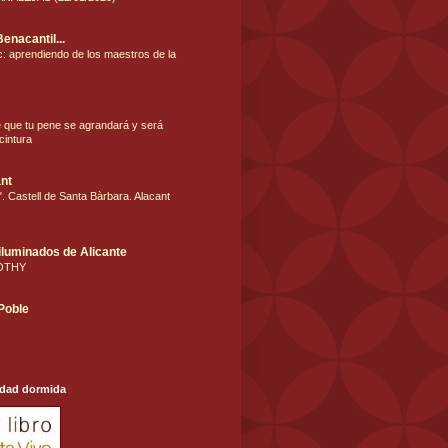
Benacantil...
: aprendiendo de los maestros de la
e que tu pene se agrandará y será
cintura
nt
. Castell de Santa Bàrbara. Alacant
iluminados de Alicante
OTHY
 Poble
udad dormida