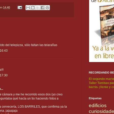
en
14:40
oto del telepizza, sólo faltan las telarañas
 16:43
!!!
RECORDANDO B
 17:30
El segundo marte
Taller Tumbao par
barrio. ¡Vente y 
...
i cámara y me he recorrido esos dos (yo creo
eguntaba qué hacía un tio haciendo fotos a
Etiquetas
edificios
una cervecería, LOS BARRILES, que confirma ya la
curiosidad
na. jajaajaja