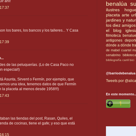
ir ahí!
benalúa su
 17:37
ilustres
hogue
placeta
arte u
jardines y natu
los diez amigos
el blog
iglesi
son los bares, los bancos y los talleres... Y Casa
filmoteca benalu
antigones
deport
 17:39
dónde a dónde
tr
de mabel
cuartel
ma
senabrino
bibliotec
...
bibliografía
carril bici
ides de las peluquerías. (Lo de Casa Paco no
n especial!)
@barriodebenalua
stá Asunta, Sirvent o Fermín, por ejemplo, que
Tweets por @alica
cernos una idea, tenemos datos de que Fermín
n la placeta al menos desde 1958!!!)
En este momento..
 17:43
ban las tiendas del post, Rasan, Quiles, el
enda de cocinas, tiene el gafe; y eso que está
 16:15