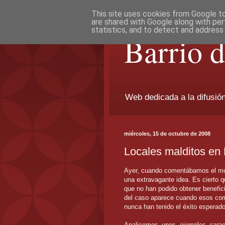
This site uses cookies from Google to 
are shared with Google along with per
statistics, and to detect and address
Barrio 
Web dedicada a la difusión 
miércoles, 15 de octubre de 2008
Locales malditos en
Ayer, cuando comentábamos el m
una extravagante idea. Es cierto 
que no han podido obtener benefici
del caso aparece cuando esos com
nunca han tenido el éxito esperado.
Analicemos unos ejemplos caract