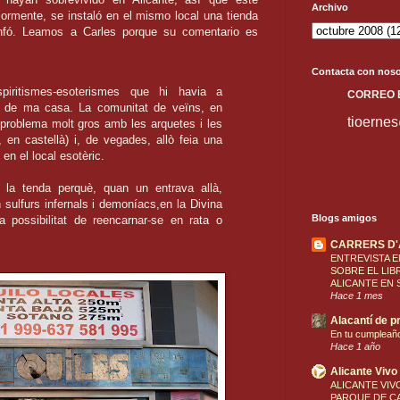
Archivo
iormente, se instaló en el mismo local una tienda
nfó. Leamos a Carles porque su comentario es
Contacta con noso
spiritismes-esoterismes que hi havia a
C
ORREO
x de ma casa. La comunitat de veïns, en
tioerne
problema molt gros amb les arquetes i les
", en castellà) i, de vegades, allò feia una
 en el local esotèric.
la tenda perquè, quan un entrava allà,
ulfurs infernals i demoníacs,en la Divina
Blogs amigos
 possibilitat de reencarnar-se en rata o
CARRERS D
ENTREVISTA E
SOBRE EL LIB
ALICANTE EN 
Hace 1 mes
Alacantí de pr
En tu cumpleañ
Hace 1 año
Alicante Vivo
ALICANTE VIVO
PARQUE DE CA