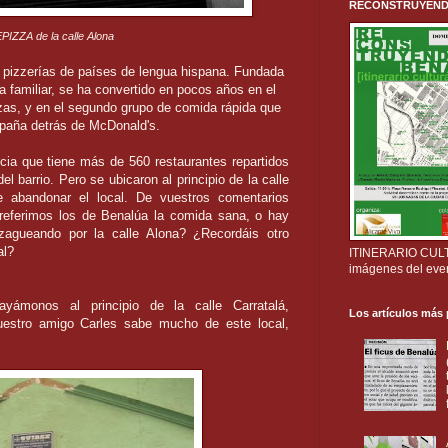
RECONSTRUYENDO B
PIZZA de la calle Alona
pizzerías de países de lengua hispana. Fundada
 familiar, se ha convertido en pocos años en el
zas, y en el segundo grupo de comida rápida que
paña detrás de McDonald's.
cia que tiene más de 560 restaurantes repartidos
l barrio. Pero se ubicaron al principio de la calle
e abandonar el local. De vuestros comentarios
¿preferimos los de Benalúa la comida sana, o hay
gzagueando por la calle Alona? ¿Recordáis otro
al?
ITINERARIO CULTU
imágenes del eve
yámonos al principio de la calle Carratalá,
Los artículos más
estro amigo Carles sabe mucho de este local,