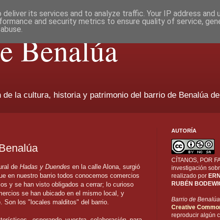
deliver its services and to analyze traffic. Your IP address and
formance and security metrics to ensure quality of service, ge
 abuse.
de Benalúa
de la cultura, historia y patrimonio del barrio de Benalúa de
AUTORÍA
 Benalúa
CÍTANOS, POR FAV
ural de
Hadas y Duendes
en la calle Alona, surgió
investigación sobr
que en nuestro barrio todos conocemos comercios
realizado por
ERN
RUBÉN BODEWI
os y se han visto obligados a cerrar; lo curioso
ercios se han ubicado en el mismo local, y
Barrio de Benalúa
 Son los "locales malditos" del barrio.
Creative Commo
reproducir algún c
erísticos, esperando vuestra colaboración para