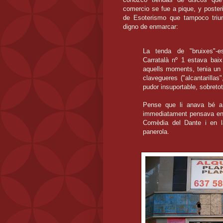
comercio se fue a pique, y poster
de Esoterismo que tampoco triu
digno de enmarcar:
La tenda de "bruixes"-e
Carratalà nº 1 estava bai
aquells moments, tenia un 
clavegueres ("alcantarillas
pudor insuportable, sobretot
Pense que li anava bé a 
immediatament pensava en s
Comèdia del Dante i en la
panerola.