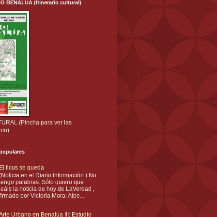
ENALÚA (Itinerario cultural)
RAL (Pincha para ver las
nto)
 populares
El ficus se queda
(Noticia en el Diario Información ) No
tengo palabras. Sólo quiero que
leáis la noticia de hoy de LaVerdad ,
firmado por Victoria Mora: Alpe...
Arte Urbano en Benalúa III: Estudio