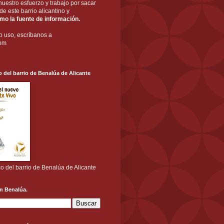
nuestro esfuerzo y trabajo por sacar
a de este barrio alicantino y
o la fuente de información.
o uso, escríbanos a
com
o del barrio de Benalúa de Alicante
co del barrio de Benalúa de Alicante
n Benalúa.