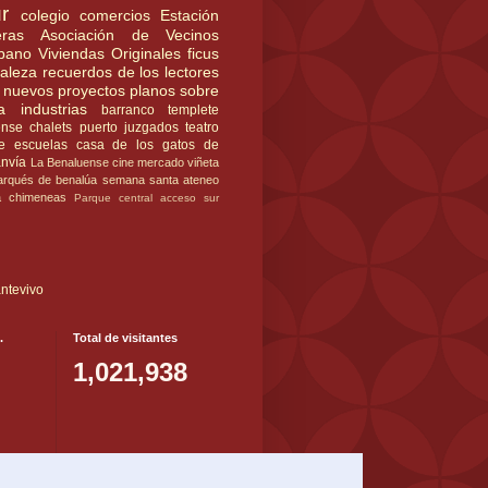
r
colegio
comercios
Estación
ras
Asociación de Vecinos
rbano
Viviendas Originales
ficus
raleza
recuerdos de los lectores
nuevos proyectos
planos
sobre
a
industrias
barranco
templete
ense
chalets
puerto
juzgados
teatro
e
escuelas
casa de los gatos
de
anvía
La Benaluense
cine
mercado
viñeta
rqués de benalúa
semana santa
ateneo
a
chimeneas
Parque central
acceso sur
ntevivo
.
Total de visitantes
1,021,938