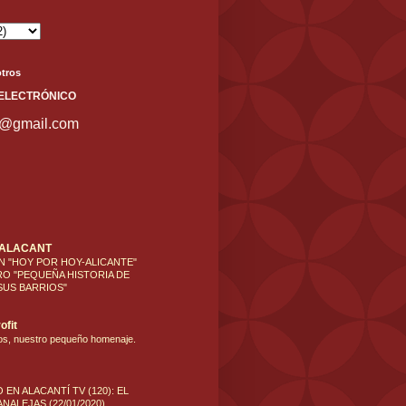
tros
ELECT
RÓNICO
s@gmail.com
'ALACANT
N "HOY POR HOY-ALICANTE"
RO "PEQUEÑA HISTORIA DE
SUS BARRIOS"
ofit
os, nuestro pequeño homenaje.
 EN ALACANTÍ TV (120): EL
NALEJAS (22/01/2020)