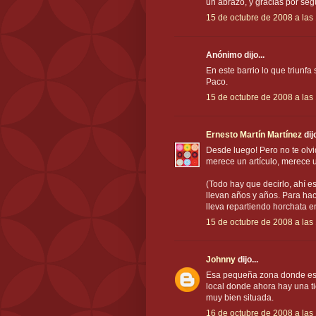
un abrazo, y gracias por segu
15 de octubre de 2008 a las
Anónimo dijo...
En este barrio lo que triunfa 
Paco.
15 de octubre de 2008 a las
Ernesto Martín Martínez
dijo
Desde luego! Pero no te olv
merece un artículo, merece u
(Todo hay que decirlo, ahí e
llevan años y años. Para ha
lleva repartiendo horchata e
15 de octubre de 2008 a las
Johnny
dijo...
Esa pequeña zona donde esta
local donde ahora hay una ti
muy bien situada.
16 de octubre de 2008 a las