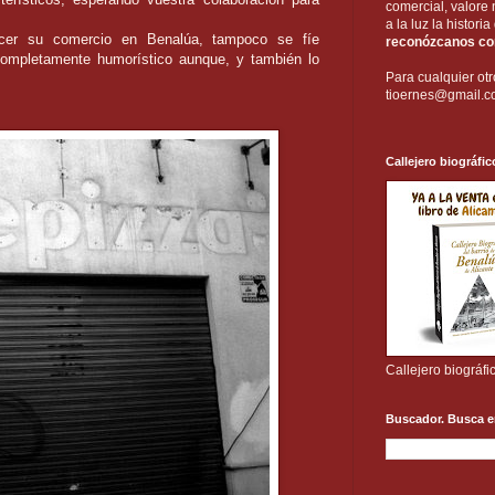
comercial, valore 
a la luz la histori
ecer su comercio en Benalúa, tampoco se fíe
reconózcanos com
completamente humorístico aunque, y también lo
Para cualquier otr
tioernes@gmail.
Callejero biográfic
Callejero biográfi
Buscador. Busca e