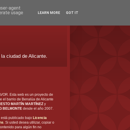
 user-agent
nerate usage
LEARN MORE
GOT IT
 la ciudad de Alicante.
OR. Esta web es un proyecto de
e el barrio de Benalúa de Alicante
ESTO MARTÍN MARTÍNEZ
y
G BELMONTE
desde el año 2007.
está publicado bajo
Licencia
ns
. Si usted desea utilizar, copiar o
ontenido para algún fin no