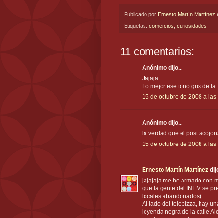
Publicado por
Ernesto Martín Martínez
Etiquetas:
comercios
,
curiosidades
11 comentarios:
Anónimo dijo...
Jajaja
Lo mejor ese tono gris de la f
15 de octubre de 2008 a las
Anónimo dijo...
la verdad que el post acojona
15 de octubre de 2008 a las
Ernesto Martín Martínez
dijo
jajajaja me he armado con m
que la gente del INEM se pr
locales abandonados).
Al lado del telepizza, hay 
leyenda negra de la calle Alo