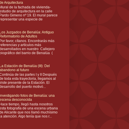
de Arquitectura
Mural de la fachada de vivienda-
estudio de arquitectura en la calle
Pardo Gimeno nº 19. El mural parece
representar una especie de
Los Juzgados de Benalúa: Antiguo
Reformatorio de Adultos
Por favor, cítanos. Encontrarás más
referencias y artículos más
desarrollados en nuestro Callejero
biográfico del barrio de Benalúa (
La Estación de Benalúa (III): Del
abandono al futuro
Continúa de las partes I y II Después
de toda esta trayectoria, llegamos al
triste presente de la Estación. El
desarrollo del puerto motivó...
Investigando fotos de Benalúa: una
escena desconocida
Hace tiempo, llegó hasta nosotros
esta fotografía de una escena urbana
de Alicante que nos llamó muchísimo
la atención. Algo tenía que nos r...