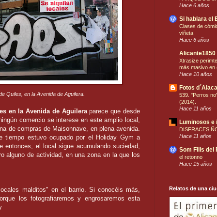
Hace 6 años
Si hablara el 
Clases de cómic
viñeta
Hace 6 años
Alicante1850
Xtrasize perimt
más masivo en 
Hace 10 años
Fotos d´Alaca
de Quiles, en la Avenida de Aguilera.
539. "Perros no"
(2014).
Hace 11 años
les en la Avenida de Aguilera
parece que desde
ningún comercio se interese en este amplio local,
Luminosos e 
zona de compras de Maisonnave, en plena avenida.
DISFRACES Ñ
Hace 11 años
de tiempo estuvo ocupado por el Holiday Gym a
de entonces, el local sigue acumulando suciedad,
Som Fills del
tro alguno de actividad, en una zona en la que los
el retonno
Hace 15 años
Relatos de una ci
locales malditos" en el barrio. Si conocéis más,
porque los fotografiaremos y engrosaremos esta
y.