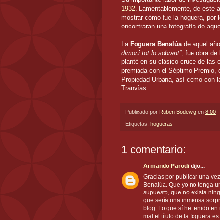
1932
. Lamentablemente, de este 
mostrar cómo fue la hoguera, por l
encontraran una fotografía de aque
La
Foguera Benalúa
de aquel año
dimoni tot lo sobrant”
, fue obra de
plantó en su clásico cruce de las 
premiada con el Séptimo Premio, 
Propiedad Urbana, así como con l
Tranvías.
Publicado por
Rubén Bodewig
en
8:00
Etiquetas:
hogueras
1 comentario:
Armando Parodi
dijo...
Gracias por publicar una vez
Benalúa. Que yo no tenga una
supuesto, que no exista ningu
que sería una inmensa sorpr
blog. Lo que sí he tenido en 
mal el título de la foguera e