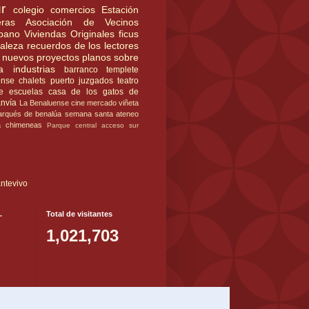
r
colegio
comercios
Estación
ras
Asociación de Vecinos
rbano
Viviendas Originales
ficus
raleza
recuerdos de los lectores
nuevos proyectos
planos
sobre
a
industrias
barranco
templete
ense
chalets
puerto
juzgados
teatro
e
escuelas
casa de los gatos
de
anvía
La Benaluense
cine
mercado
viñeta
rqués de benalúa
semana santa
ateneo
a
chimeneas
Parque central
acceso sur
ntevivo
.
Total de visitantes
1,021,703