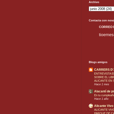
Archivo
Contacta con noso
C
ORREO
tioerne
Blogs amigos
CARRERS D
ENTREVISTA E
SOBRE EL LIB
ALICANTE EN 
Hace 1 mes
Alacantí de pr
En tu cumpleañ
Hace 1 año
Alicante Vivo
ALICANTE VIVO
PARQUE DE CA