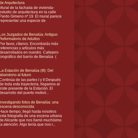
de Arquitectura
Mural de la fachada de vivienda-
estudio de arquitectura en la calle
Pardo Gimeno nº 19. El mural parece
representar una especie de
Los Juzgados de Benalúa: Antiguo
Reformatorio de Adultos
Por favor, cítanos. Encontrarás más
referencias y artículos más
desarrollados en nuestro Callejero
biográfico del barrio de Benalúa (
La Estación de Benalúa (III): Del
abandono al futuro
Continúa de las partes I y II Después
de toda esta trayectoria, llegamos al
triste presente de la Estación. El
desarrollo del puerto motivó...
Investigando fotos de Benalúa: una
escena desconocida
Hace tiempo, llegó hasta nosotros
esta fotografía de una escena urbana
de Alicante que nos llamó muchísimo
la atención. Algo tenía que nos r...