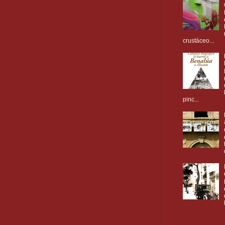
crustáceo...
pinc...