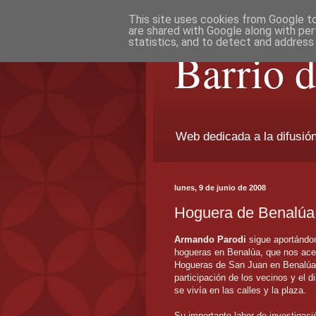
This site uses cookies from Google to 
are shared with Google along with per
statistics, and to detect and address
Barrio 
Web dedicada a la difusión 
lunes, 9 de junio de 2008
Hoguera de Benalúa
Armando Parodi
sigue aportándon
hogueras en Benalúa, que nos acer
Hogueras de San Juan en Benalúa
participación de los vecinos y el 
se vivía en las calles y la plaza.
Su importante labor de investigaci