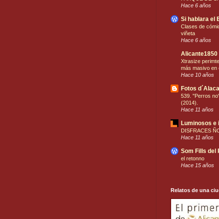
Hace 6 años
Si hablara el 
Clases de cómic
viñeta
Hace 6 años
Alicante1850
Xtrasize perimt
más masivo en 
Hace 10 años
Fotos d´Alaca
539. "Perros no"
(2014).
Hace 11 años
Luminosos e 
DISFRACES Ñ
Hace 11 años
Som Fills del
el retonno
Hace 15 años
Relatos de una ci