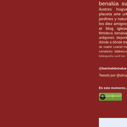
benalúa su
ilustres
hogue
placeta
arte u
jardines y natu
los diez amigos
el blog
iglesi
filmoteca benalu
antigones
deport
dónde a dónde
tr
de mabel
cuartel
ma
senabrino
bibliotec
bibliografía
carril bici
@barriodebenalua
Tweets por @alica
En este momento..