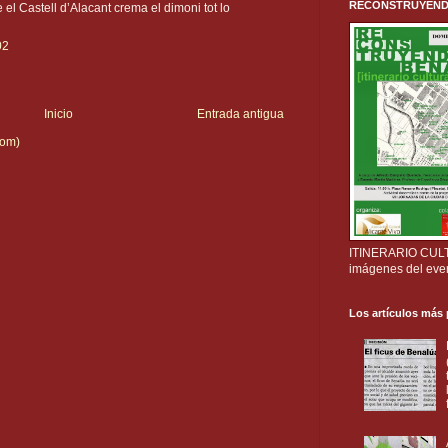
RECONSTRUYENDO B
l Castell d’Alacant crema el dimoni tot lo
02
Inicio
Entrada antigua
tom)
ITINERARIO CULTU
imágenes del eve
Los artículos más