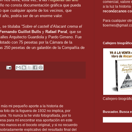
comercial, valore 
año no consta documentación gráfica que pueda
a la luz la histori
o que cualquier aporte de los vecinos, que
reconózcanos com
l año, podría ser de un enorme valor.
Para cualquier otr
tioernes@gmail.
, se titulaba
“Sobre el castell d’Alacant crema el
Fernando Guillot Bulls
y
Rafael Peral
, que se
calles Arquitecto Guardiola y Pardo Gimeno. Fue
dotado con 75 pesetas por la Cámara de la
Callejero biográfic
as 250 pesetas de un galardón de la Compañía de
Callejero biográfi
 más mi pequeño aporte a la historia de
 foto de la foguera de 1932 no implica, por
Buscador. Busca e
na. Yo nunca la he visto fotografiada, por lo
esa para mí encontrar esa aportación en este
mis manos es el boceto original, y si no recuerdo
s sobradamente explicativo del resultado final del