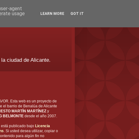
 user-agent
nerate usage
LEARN MORE
GOT IT
 la ciudad de Alicante.
OR. Esta web es un proyecto de
e el barrio de Benalúa de Alicante
ESTO MARTÍN MARTÍNEZ
y
G BELMONTE
desde el año 2007.
está publicado bajo
Licencia
ns
. Si usted desea utilizar, copiar o
ontenido para algún fin no