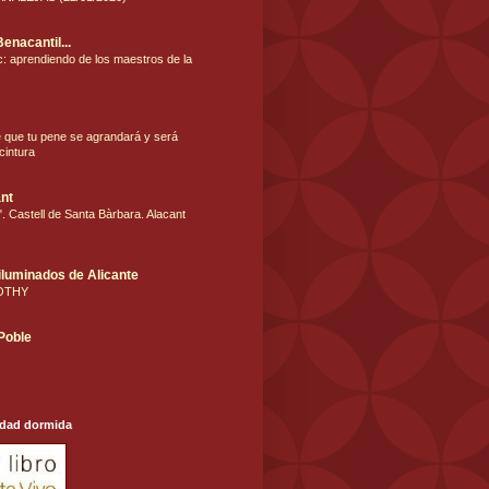
Benacantil...
: aprendiendo de los maestros de la
e que tu pene se agrandará y será
cintura
nt
. Castell de Santa Bàrbara. Alacant
iluminados de Alicante
OTHY
 Poble
udad dormida