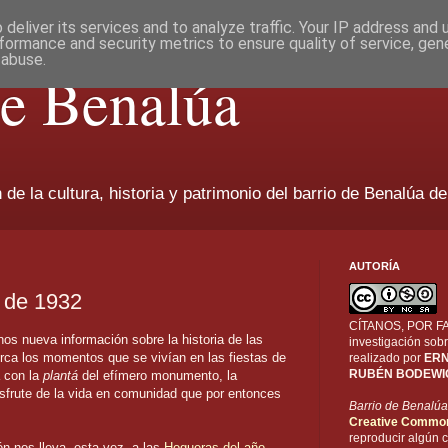
deliver its services and to analyze traffic. Your IP address and
formance and security metrics to ensure quality of service, ge
 abuse.
de Benalúa
de la cultura, historia y patrimonio del barrio de Benalúa de
AUTORÍA
 de 1932
CÍTANOS, POR FAV
os nueva información sobre la historia de las
investigación sobr
ca los momentos que se vivían en las fiestas de
realizado por
ERN
RUBÉN BODEWI
 con la
plantá
del efímero monumento, la
disfrute de la vida en comunidad que por entonces
Barrio de Benalúa
Creative Commo
reproducir algún c
ón nos lleva, esta vez, a las
Hogueras del año