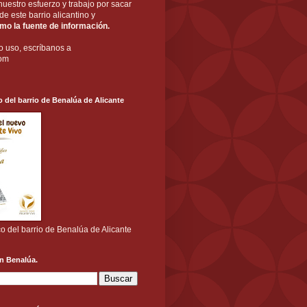
nuestro esfuerzo y trabajo por sacar
a de este barrio alicantino y
o la fuente de información.
o uso, escríbanos a
com
o del barrio de Benalúa de Alicante
co del barrio de Benalúa de Alicante
n Benalúa.