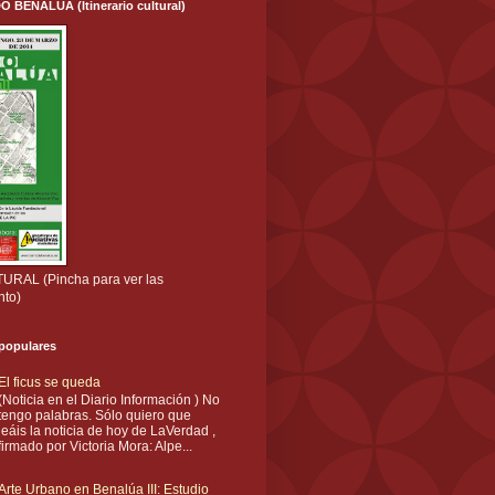
ENALÚA (Itinerario cultural)
RAL (Pincha para ver las
nto)
 populares
El ficus se queda
(Noticia en el Diario Información ) No
tengo palabras. Sólo quiero que
leáis la noticia de hoy de LaVerdad ,
firmado por Victoria Mora: Alpe...
Arte Urbano en Benalúa III: Estudio