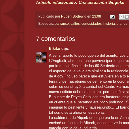
Artículo relacionado: Una actuación Singular
Publicado por
Rubén Bodewig
en
23:08
Etiquetas:
barranco
,
calles
,
curiosidades
,
historia
,
planos
7 comentarios:
Elkiko
dijo...
A ver si aporto lo poco que sé del asunto. Los ch
C/Foglietti, al menos uno pervivió (por lo que r
por lo menos finales de los 60.Se decía que era 
el aspecto de la valla era similar a la residenci
de Alcoy (incluso parece que estuviera en alto r
tenía unos macetones de cemento en la coronac
solar, se construyó la central del Centro Farmac
nuevo edificio debe estar, claro, pero no sé si 
El puente de Reyes Católicos era bastante insig
en cuenta que el barranco era poco profundo. Y
imaginar lo pestilente y nauseabundo... El bar
tal como está ahora en esa zona.
La calderería de Alipark creo que era la de Az
enviaré un folleto de Alipark, donde se vé la m
parcela con la de la industria.