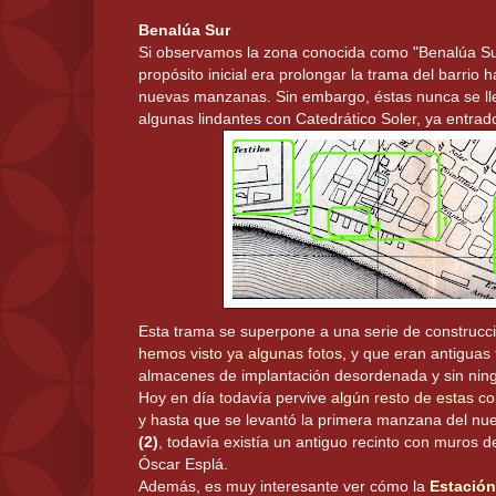
Benalúa Sur
Si observamos la zona conocida como "Benalúa Su
propósito inicial era prolongar la trama del barrio 
nuevas manzanas. Sin embargo, éstas nunca se lleg
algunas lindantes con Catedrático Soler, ya entrad
Esta trama se superpone a una serie de construc
hemos visto ya algunas fotos
, y que eran antiguas f
almacenes de implantación desordenada y sin ning
Hoy en día todavía pervive
algún resto de estas co
y hasta que se levantó la primera manzana del nu
(2)
, todavía existía un antiguo recinto con muros 
Óscar Esplá.
Además, es muy interesante ver cómo la
Estación