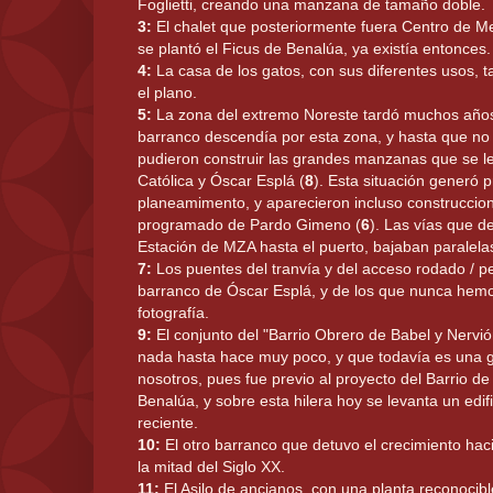
Foglietti, creando una manzana de tamaño doble.
3:
El chalet que posteriormente fuera Centro de Me
se plantó el Ficus de Benalúa, ya existía entonces.
4:
La casa de los gatos, con sus diferentes usos, 
el plano.
5:
La zona del extremo Noreste tardó muchos años 
barranco descendía por esta zona, y hasta que no 
pudieron construir las grandes manzanas que se le
Católica y Óscar Esplá (
8
). Esta situación generó 
planeamimento, y aparecieron incluso construccion
programado de Pardo Gimeno (
6
). Las vías que d
Estación de MZA hasta el puerto, bajaban paralela
7:
Los puentes del tranvía y del acceso rodado / p
barranco de Óscar Esplá, y de los que nunca hem
fotografía.
9:
El conjunto del "Barrio Obrero de Babel y Nervi
nada hasta hace muy poco, y que todavía es una g
nosotros, pues fue previo al proyecto del Barrio de
Benalúa, y sobre esta hilera hoy se levanta un edif
reciente.
10:
El otro barranco que detuvo el crecimiento hac
la mitad del Siglo XX.
11:
El Asilo de ancianos, con una planta reconocible