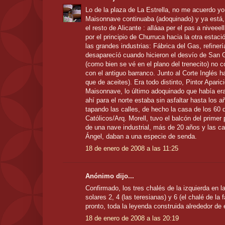
Lo de la plaza de La Estrella, no me acuerdo yo
Maisonnave continuaba (adoquinado) y ya está,
el resto de Alicante : alláaa per el pas a niveeelll
por el principio de Churruca hacia la otra estaci
las grandes industrias: Fábrica del Gas, refinerí
desaparecíó cuando hicieron el desvío de San 
(como bien se vé en el plano del trenecito) no
con el antiguo barranco. Junto al Corte Inglés h
que de aceites). Era todo distinto, Pintor Aparic
Maisonnave, lo último adoquinado que había er
ahí para el norte estaba sin asfaltar hasta los a
tapando las calles, de hecho la casa de los 60
Católicos/Arq. Morell, tuvo el balcón del primer
de una nave industrial, más de 20 años y las c
Ángel, daban a una especie de senda.
18 de enero de 2008 a las 11:25
Anónimo dijo...
Confirmado, los tres chalés de la izquierda en la
solares 2, 4 (las teresianas) y 6 (el chalé de la 
pronto, toda la leyenda construida alrededor de e
18 de enero de 2008 a las 20:19