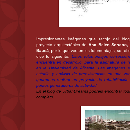
Impresionantes imágenes que recojo del bl
proyecto arquitectónico de
Ana Belén Serrano,
Bausá
; por lo que veo en los fotomontajes, se refi
dice lo siguiente:
Estos fotomontajes correspo
encuentra en desarrollo, para la asignatura de “
en la Universidad de Alicante. Las imagenes e
estudio y análisis de preexistencias en una zo
queremos realizar un proyecto de rehabilitación
puntos generadores de actividad.
En el blog de UrbanDreams podréis encontrar to
completo.