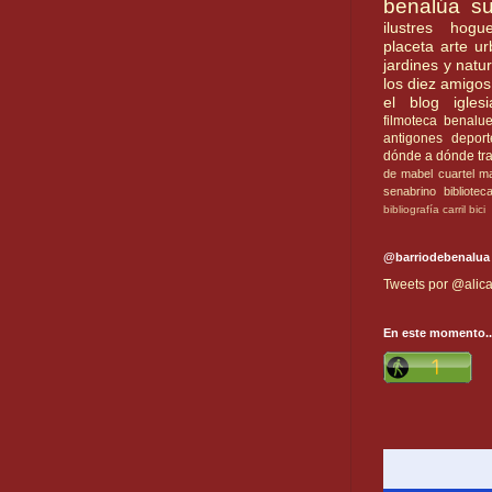
benalúa su
ilustres
hogue
placeta
arte u
jardines y natu
los diez amigos
el blog
iglesi
filmoteca benalu
antigones
deport
dónde a dónde
tr
de mabel
cuartel
ma
senabrino
bibliotec
bibliografía
carril bici
@barriodebenalua
Tweets por @alica
En este momento..