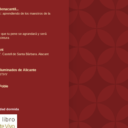
Benacantil...
: aprendiendo de los maestros de la
e que tu pene se agrandará y será
cintura
nt
. Castell de Santa Bàrbara. Alacant
iluminados de Alicante
OTHY
 Poble
udad dormida