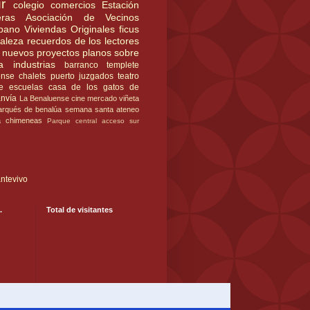
r
colegio
comercios
Estación
ras
Asociación de Vecinos
rbano
Viviendas Originales
ficus
raleza
recuerdos de los lectores
nuevos proyectos
planos
sobre
a
industrias
barranco
templete
ense
chalets
puerto
juzgados
teatro
e
escuelas
casa de los gatos
de
anvía
La Benaluense
cine
mercado
viñeta
rqués de benalúa
semana santa
ateneo
a
chimeneas
Parque central
acceso sur
ntevivo
.
Total de visitantes