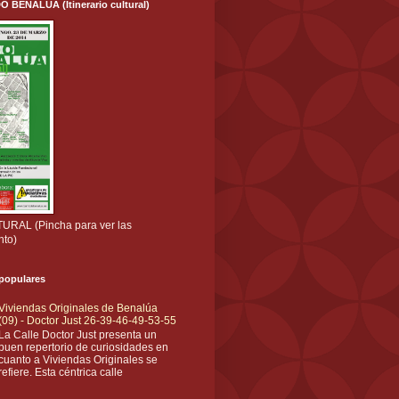
ENALÚA (Itinerario cultural)
RAL (Pincha para ver las
nto)
 populares
Viviendas Originales de Benalúa
(09) - Doctor Just 26-39-46-49-53-55
La Calle Doctor Just presenta un
buen repertorio de curiosidades en
cuanto a Viviendas Originales se
refiere. Esta céntrica calle