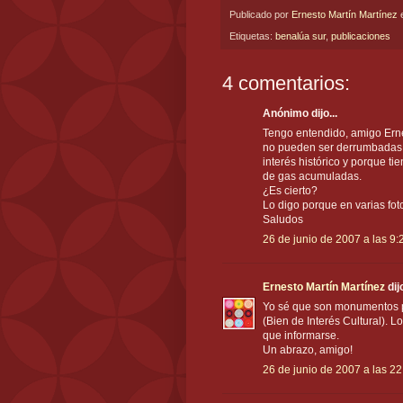
Publicado por
Ernesto Martín Martínez
Etiquetas:
benalúa sur
,
publicaciones
4 comentarios:
Anónimo dijo...
Tengo entendido, amigo Erne
no pueden ser derrumbadas 
interés histórico y porque t
de gas acumuladas.
¿Es cierto?
Lo digo porque en varias fot
Saludos
26 de junio de 2007 a las 9:
Ernesto Martín Martínez
dijo
Yo sé que son monumentos pr
(Bien de Interés Cultural). L
que informarse.
Un abrazo, amigo!
26 de junio de 2007 a las 22