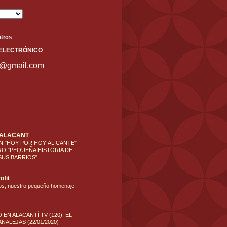
tros
ELECT
RÓNICO
s@gmail.com
'ALACANT
N "HOY POR HOY-ALICANTE"
RO "PEQUEÑA HISTORIA DE
SUS BARRIOS"
ofit
os, nuestro pequeño homenaje.
 EN ALACANTÍ TV (120): EL
NALEJAS (22/01/2020)