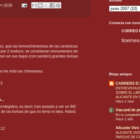
Archivo
en
20:56
Contacta con noso
C
ORREO
tioerne
s, que las torres/chimeneas de las cerámicas
por 2 motivos: se consideran monumentos de
ienen en sus bajos (con perdón) grandes bolsas
os he visto las chimeneas.
Blogs amigos
22
CARRERS D
ENTREVISTA E
SOBRE EL LIB
ALICANTE EN 
...
Hace 1 mes
otegidos, es decir, han pasado a ser un BIC
Alacantí de pr
o de las bolsas de gas no tenía ni idea. Habrá
En tu cumpleañ
Hace 1 año
Alicante Vivo
:12
ALICANTE VIVO
PARQUE DE CA