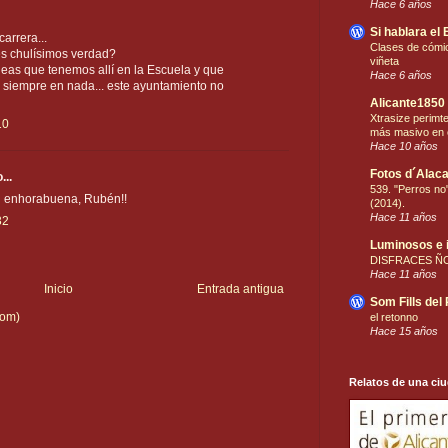
Hace 6 años
Si hablara el 
arrera...
Clases de cómic
s chulísimos verdad?
viñeta
ideas que tenemos allí en la Escuela y que
Hace 6 años
siempre en nada... este ayuntamiento no
Alicante1850
Xtrasize perimt
10
más masivo en 
Hace 10 años
Fotos d´Alaca
...
539. "Perros no"
i enhorabuena, Rubén!!
(2014).
Hace 11 años
32
Luminosos e 
DISFRACES Ñ
Hace 11 años
Inicio
Entrada antigua
Som Fills del
tom)
el retonno
Hace 15 años
Relatos de una ci