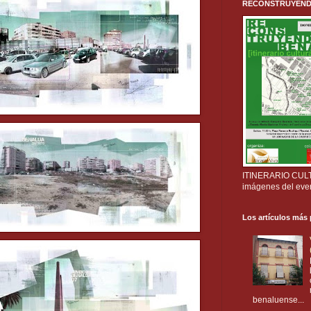
RECONSTRUYENDO B
ITINERARIO CULTU
imágenes del eve
Los artículos más
benaluense...