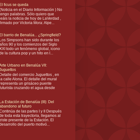
El ficus se queda
(Noticia en el Diario Información ) No
tengo palabras. Sólo quiero que
leáis la noticia de hoy de LaVerdad ,
firmado por Victoria Mora: Alpe...
El barrio de Benalúa... ¿Springfield?
Los Simpsons han sido durante los
años 90 y los comienzos del Siglo
XXI todo un fenómeno global, icono
de la cultura pop y un hito en l...
Arte Urbano en Benalúa VII:
Juguettos
Detalle del comercio Juguettos , en
la calle Alona. El detalle del mural
representa un grisáceo puente
futurista cruzando el agua desde
La Estación de Benalúa (III): Del
abandono al futuro
Continúa de las partes I y II Después
de toda esta trayectoria, llegamos al
triste presente de la Estación. El
desarrollo del puerto motivó...