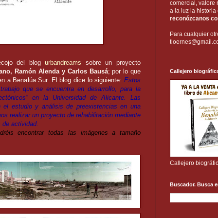
comercial, valore 
a la luz la histori
reconózcanos com
Para cualquier otr
tioernes@gmail.
ecojo del blog
urbandreams
sobre un proyecto
rano, Ramón Alenda y Carlos Bausá
; por lo que
Callejero biográfic
en a Benalúa Sur. El blog dice lo siguiente:
Estos
trabajo que se encuentra en desarrollo, para la
ectónicos” en la Universidad de Alicante. Las
 el estudio y análisis de preexistencias en una
os realizar un proyecto de rehabilitación mediante
 de actividad.
réis encontrar todas las imágenes a tamaño
Callejero biográfi
Buscador. Busca e