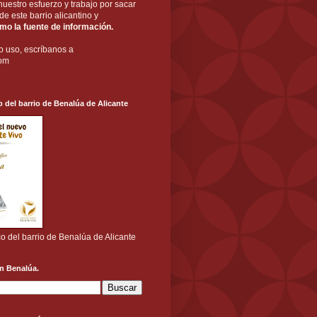
nuestro esfuerzo y trabajo por sacar
a de este barrio alicantino y
o la fuente de información.
o uso, escríbanos a
com
o del barrio de Benalúa de Alicante
co del barrio de Benalúa de Alicante
n Benalúa.