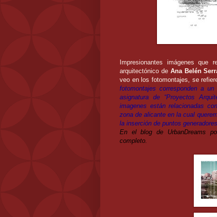
Impresionantes imágenes que r
arquitectónico de
Ana Belén Ser
veo en los fotomontajes, se refier
fotomontajes corresponden a un 
asignatura de “Proyectos Arquit
imagenes están relacionadas con
zona de alicante en la cual querem
la inserción de puntos generadores
En el blog de UrbanDreams pod
completo.