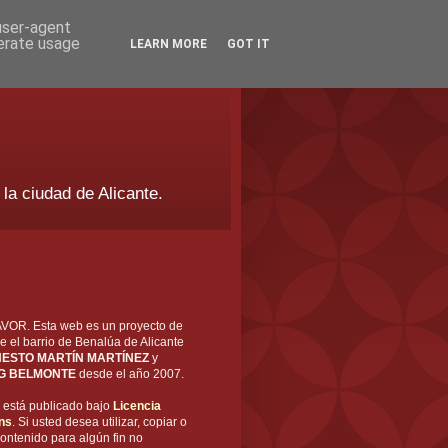
 user-agent
nerate usage
LEARN MORE
GOT IT
 la ciudad de Alicante.
OR. Esta web es un proyecto de
e el barrio de Benalúa de Alicante
ESTO MARTÍN MARTÍNEZ
y
G BELMONTE
desde el año 2007.
está publicado bajo
Licencia
ns
. Si usted desea utilizar, copiar o
ontenido para algún fin no