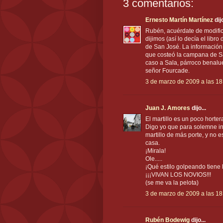
3 comentarios:
Ernesto Martín Martínez
dijo
Rubén, acuérdate de modifica
dijimos (así lo decía el lib
de San José. La información 
que costeó la campana de Sa
caso a Sala, párroco benalu
señor Fourcade.
3 de marzo de 2009 a las 18
Juan J. Amores
dijo...
El martillo es un poco horte
Digo yo que para solemne in
martillo de más porte, y no 
casa.
¡Mirala!
Ole.....
¡Qué estilo golpeando tiene 
¡¡¡VIVAN LOS NOVIOS!!!
(se me va la pelota)
3 de marzo de 2009 a las 18
Rubén Bodewig
dijo...