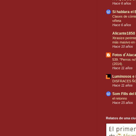
Hace 6 años
Si hablara el 
Clases de cómic
viñeta
Hace 6 años
Alicante1850
Xtrasize perimt
más masivo en 
Hace 10 años
Fotos d´Alaca
539. "Perros no"
(2014).
Hace 11 años
Luminosos e 
DISFRACES Ñ
Hace 11 años
Som Fills del
el retonno
Hace 15 años
Relatos de una ci