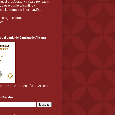
nuestro esfuerzo y trabajo por sacar
a de este barrio alicantino y
o la fuente de información.
o uso, escríbanos a
com
o del barrio de Benalúa de Alicante
co del barrio de Benalúa de Alicante
n Benalúa.