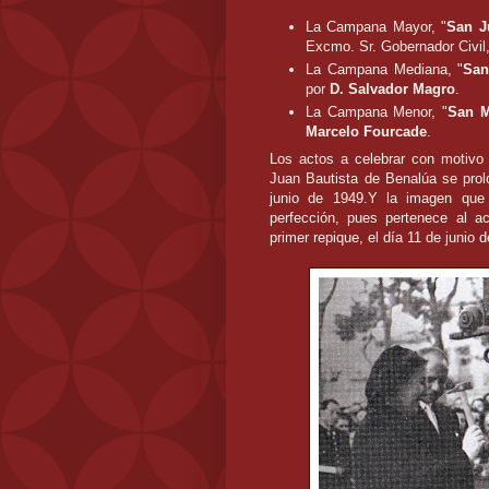
La Campana Mayor, "
San J
Excmo. Sr. Gobernador Civil
La Campana Mediana, "
San
por
D. Salvador Magro
.
La Campana Menor, "
San M
Marcelo Fourcade
.
Los actos a celebrar con motivo 
Juan Bautista de Benalúa se prol
junio de 1949.Y la imagen que 
perfección, pues pertenece al a
primer repique, el día 11 de junio 