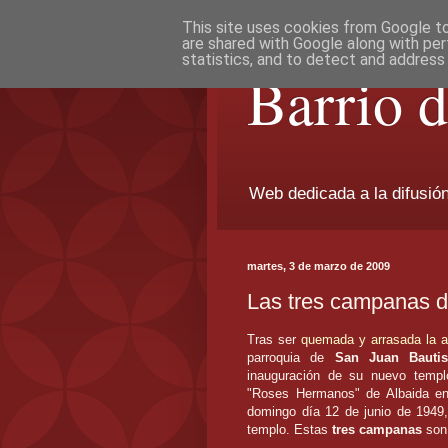
This site uses cookies from Google to 
are shared with Google along with per
statistics, and to detect and address
Barrio 
Web dedicada a la difusión 
martes, 3 de marzo de 2009
Las tres campanas d
Tras ser
quemada y arrasada la a
parroquia de
San Juan Bautis
inauguración de su nuevo temp
"Roses Hermanos" de Albaida en 
domingo día 12 de junio de 1949,
templo. Estas
tres campanas
son