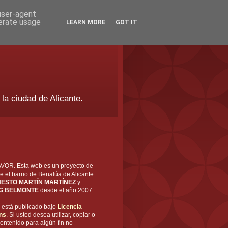
 user-agent
nerate usage
LEARN MORE
GOT IT
 la ciudad de Alicante.
OR. Esta web es un proyecto de
e el barrio de Benalúa de Alicante
ESTO MARTÍN MARTÍNEZ
y
G BELMONTE
desde el año 2007.
está publicado bajo
Licencia
ns
. Si usted desea utilizar, copiar o
ontenido para algún fin no