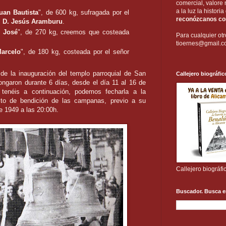
comercial, valore 
a la luz la histori
uan Bautista
", de 600 kg, sufragada por el
reconózcanos com
,
D. Jesús Aramburu
.
 José
", de 270 kg, creemos que costeada
Para cualquier otr
tioernes@gmail.
arcelo
", de 180 kg, costeada por el señor
de la inauguración del templo parroquial de San
Callejero biográfic
ongaron durante 6 días, desde el día 11 al 16 de
tenéis a continuación, podemos fecharla a la
cto de bendición de las campanas, previo a su
de 1949 a las 20:00h.
Callejero biográfi
Buscador. Busca e