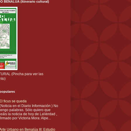
ENALÚA (Itinerario cultural)
RAL (Pincha para ver las
nto)
 populares
El ficus se queda
(Noticia en el Diario Información ) No
tengo palabras. Sólo quiero que
leáis la noticia de hoy de LaVerdad ,
firmado por Victoria Mora: Alpe...
Arte Urbano en Benalúa III: Estudio