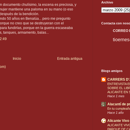
Archivo
n documento chulísimo, la escena es preciosa, y
la mujer mantiene una paloma en su mano (o eso
 después de la bendición.
ndo 50 años en Benalúa... pero me pregunto
porque no creo que se destruyeran con el
Contacta con noso
 para fundirlas, porque en la guerra escaseaba
C
ORREO
, tanques, armamento, balas...
2:49
tioerne
Inicio
Entrada antigua
tom)
Blogs amigos
CARRERS D
ENTREVISTA E
SOBRE EL LIB
ALICANTE EN 
Hace 1 mes
Alacantí de pr
En tu cumpleañ
Hace 1 año
Alicante Vivo
ALICANTE VIVO
PARQUE DE CA