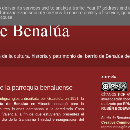
deliver its services and to analyze traffic. Your IP address and
formance and security metrics to ensure quality of service, ge
 abuse.
de Benalúa
de la cultura, historia y patrimonio del barrio de Benalúa de
AUTORÍA
e la parroquia benaluense
CÍTANOS, POR FAV
ntigua iglesia diseñada por Guardiola en 1931
, la
investigación sobr
ta de Benalúa
en Alicante encargó para la
realizado por
ERN
RUBÉN BODEWI
lo tres buenas campanas a la acreditada Casa
Valencia, a fin de que estuvieran presentes el
Barrio de Benalúa
 día de la Santísima Trinidad e inauguración del
Creative Commo
:
reproducir algún c