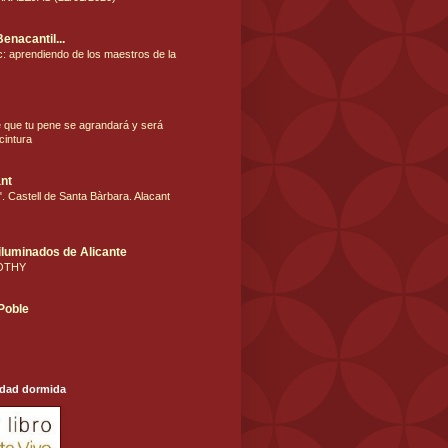
Benacantil...
: aprendiendo de los maestros de la
e que tu pene se agrandará y será
cintura
nt
. Castell de Santa Bàrbara. Alacant
iluminados de Alicante
OTHY
 Poble
udad dormida