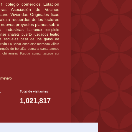
r
colegio
comercios
Estación
ras
Asociación de Vecinos
rbano
Viviendas Originales
ficus
raleza
recuerdos de los lectores
nuevos proyectos
planos
sobre
a
industrias
barranco
templete
ense
chalets
puerto
juzgados
teatro
e
escuelas
casa de los gatos
de
anvía
La Benaluense
cine
mercado
viñeta
rqués de benalúa
semana santa
ateneo
a
chimeneas
Parque central
acceso sur
ntevivo
.
Total de visitantes
1,021,817