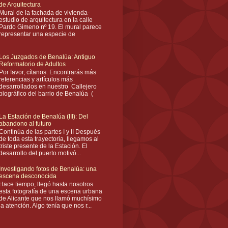
de Arquitectura
Mural de la fachada de vivienda-
estudio de arquitectura en la calle
Pardo Gimeno nº 19. El mural parece
representar una especie de
Los Juzgados de Benalúa: Antiguo
Reformatorio de Adultos
Por favor, cítanos. Encontrarás más
referencias y artículos más
desarrollados en nuestro Callejero
biográfico del barrio de Benalúa (
La Estación de Benalúa (III): Del
abandono al futuro
Continúa de las partes I y II Después
de toda esta trayectoria, llegamos al
triste presente de la Estación. El
desarrollo del puerto motivó...
Investigando fotos de Benalúa: una
escena desconocida
Hace tiempo, llegó hasta nosotros
esta fotografía de una escena urbana
de Alicante que nos llamó muchísimo
la atención. Algo tenía que nos r...