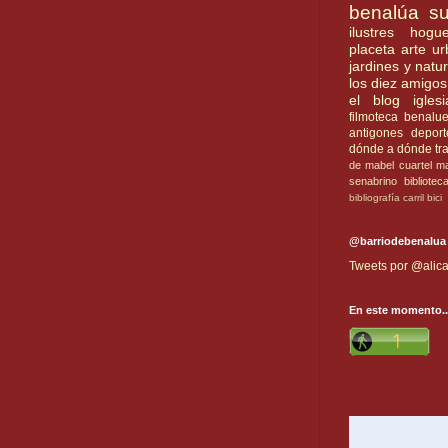
benalúa su
ilustres
hogue
placeta
arte u
jardines y natu
los diez amigos
el blog
iglesi
filmoteca benalu
antigones
deport
dónde a dónde
tr
de mabel
cuartel
ma
senabrino
bibliotec
bibliografía
carril bici
@barriodebenalua
Tweets por @alica
En este momento..