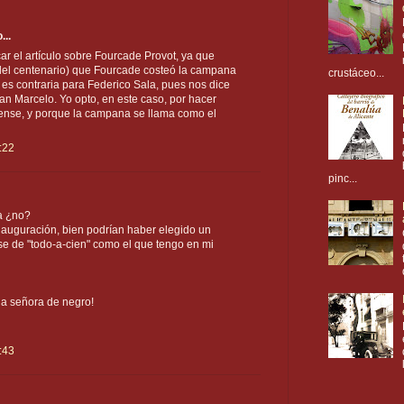
...
r el artículo sobre Fourcade Provot, ya que
ro del centenario) que Fourcade costeó la campana
crustáceo...
es contraria para Federico Sala, pues nos dice
n Marcelo. Yo opto, en este caso, por hacer
ense, y porque la campana se llama como el
:22
pinc...
ra ¿no?
auguración, bien podrían haber elegido un
ese de "todo-a-cien" como el que tengo en mi
la señora de negro!
:43