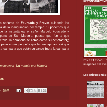
RECONSTRUYENDO B
os señores de
Fourcade y Provot
pulsando las
ía de la inauguración del templo. Suponemos que
e la instantánea, el señor Marcelo Fourcade y
pana de San Marcelo, puesto que fue la que
etalle: la campana se llama como su benefactor);
o parece más pequeña que la que repican, así que
 la campana que están pulsando fuera la campana
ITINERARIO CULTU
imágenes del eve
aluenses. Un templo con historia.
Los artículos más
vot
en
18:07