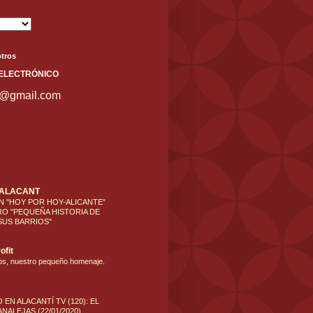
tros
ELECT
RÓNICO
s@gmail.com
'ALACANT
N "HOY POR HOY-ALICANTE"
RO "PEQUEÑA HISTORIA DE
SUS BARRIOS"
ofit
os, nuestro pequeño homenaje.
 EN ALACANTÍ TV (120): EL
NALEJAS (22/01/2020)