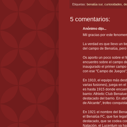
Etiquetas:
benalúa sur
,
curiosidades
,
de
5 comentarios:
Anónimo dijo...
Mil gracias por este fenomen
La verdad es que llevo un t
del campo de Benalúa, pero 
Os aporto un poco sobre el f
encuentro sobre el campo d
inaugurado el primer campo 
con ese "Campo de Juegos", 
En 1910, el equipo más dest
varias fusiones), juega en 
es hasta 1915 donde encuent
barrio: Athletic Club Benal
destacado del barrio. En ab
de Alicante", trofeo conquis
En 1921 el nombre del Bena
el Benalúa FC, que fue lega
destacado, que se codea con
Natación, el Lucentum ya hab