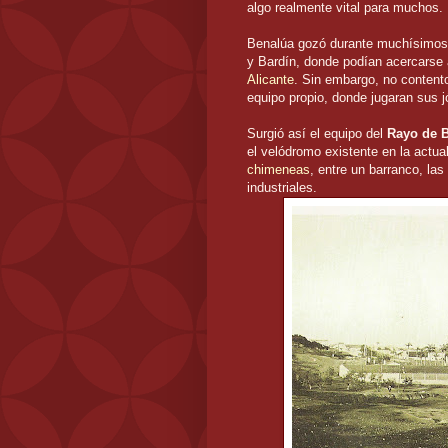
algo realmente vital para muchos.
Benalúa gozó durante muchísimos 
y Bardín, donde podían acercarse a
Alicante
. Sin embargo, no contento
equipo propio, donde jugaran sus j
Surgió así el equipo del
Rayo de B
el velódromo existente en la actu
chimeneas
, entre un barranco, las
industriales.