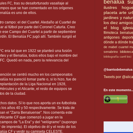
benalúa su
ules FC, tras su desafortunado vasallaje al
ilustres
hogue
 campos que se han comentado en los orígenes
placeta
arte u
enalúa es uno de ellos.
jardines y natu
o campo: el del Cuartel. Aledaño al Cuartel de
los diez amigos
ar al fútbol por parte del Coronel Caturla. Creo
el blog
iglesi
e ese Campo del Cuartel a partir de septiembre
filmoteca benalu
rdín. El Benalúa FC jugó allí. También surgió el
antigones
deport
dónde a dónde
tr
de mabel
cuartel
ma
FC era tal que en 1922 se planteó una fusión
senabrino
bibliotec
Artes y el Benalúa, todos ellos bajo el nombre del
bibliografía
carril bici
e FC. Quedó en nada, pero la relevancia del
@barriodebenalua
 atención se centró mucho en los campeonatos
Tweets por @alica
alúa no pareció tomar parte o, si lo hizo, fue de
implantación de la Liga Nacional en 1928,
ércules y el Alicante, el resto de equipos se
En este momento..
s de la ciudad.
os datos. Sí lo que nos aporta un ex-futbolista
n los años 40 y 50 respectivamente. Se trata de
ban el "Zarra Benaluense". Nos comenta este
 Alicante CF que comenzó a jugar en la
 campos de "La Era" y del "velógramo" (supongo
 de imprenta). El objetivo de él y el resto de los
nalúa CF y vestir su camiseta CELESTE.