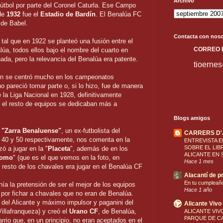
Archivo
 fútbol por parte del Coronel Caturla. Ese Campo
 de
1932
fue el
Estadio de Bardín
. El Benalúa FC
 de Babel.
Contacta con noso
tal que en 1922 se planteó una fusión entre el
C
ORREO
lúa, todos ellos bajo el nombre del cuarto en
ada, pero la relevancia del Benalúa era patente.
tioerne
ión se centró mucho en los campeonatos
o pareció tomar parte o, si lo hizo, fue de manera
e la Liga Nacional en 1928, definitivamente
, el resto de equipos se dedicaban más a
Blogs amigos
l
"Zarra Benaluense"
, un ex-futbolista del
CARRERS D
s 40 y 50 respectivamente, nos comenta en la
ENTREVISTA E
SOBRE EL LIB
ó a jugar en la "
Placeta
", además de en los
ALICANTE EN 
romo
" (que es el que vemos en la foto, en
Hace 1 mes
l resto de los chavales era jugar en el Benalúa CF
Alacantí de pr
En tu cumpleañ
ía la pretensión de ser el mejor de los equipos
Hace 1 año
a por fichar a chavales que no eran de Benalúa.
 del Alicante y máximo impulsor y paganini del
Alicante Vivo
illafranqueza) y creó el
Urano CF
, de Benalúa,
ALICANTE VIVO
PARQUE DE CA
arrio que, en un principio, no eran aceptados en el