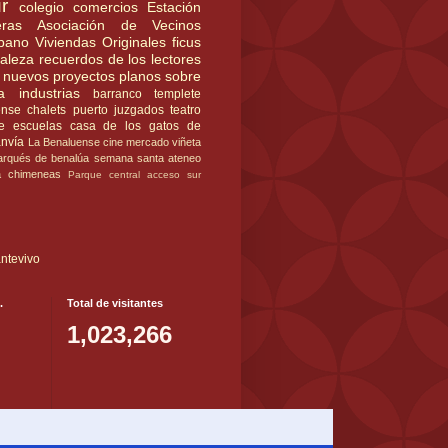
r
colegio
comercios
Estación
ras
Asociación de Vecinos
rbano
Viviendas Originales
ficus
raleza
recuerdos de los lectores
nuevos proyectos
planos
sobre
a
industrias
barranco
templete
ense
chalets
puerto
juzgados
teatro
e
escuelas
casa de los gatos
de
anvía
La Benaluense
cine
mercado
viñeta
rqués de benalúa
semana santa
ateneo
a
chimeneas
Parque central
acceso sur
ntevivo
.
Total de visitantes
1,023,266