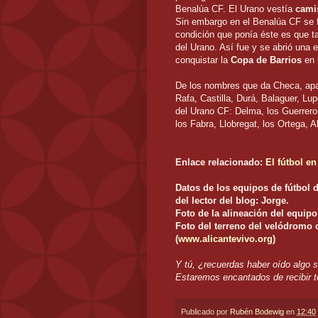
Benalúa CF. El Urano vestía
cami
Sin embargo en el Benalúa CF se fi
condición que ponía éste es que t
del Urano. Así fue y se abrió una 
conquistar la
Copa de Barrios
en 
De los nombres que da Checa, apar
Rafa, Castilla, Durá, Balaguer, Lu
del Urano CF: Delma, los Guerrer
los Fabra, Llobregat, los Ortega, A
Enlace relacionado:
El fútbol en
Datos de los equipos de fútbol d
del lector del blog: Jorge.
Foto de la alineación del equip
Foto del terreno del velódromo
(
www.alicantevivo.org
)
Y tú, ¿recuerdas haber oído algo s
E
staremos encantados de recibir t
Publicado por
Rubén Bodewig
en
12:40