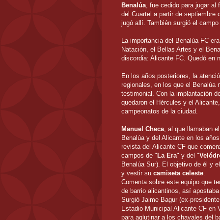
Benalúa
, fue cedido para jugar al
del Cuartel a partir de septiembre
jugó allí. También surgió el campo
La importancia del Benalúa FC era 
Natación, el Bellas Artes y el Bena
discordia: Alicante FC. Quedó en n
En los años posteriores, la atenc
regionales, en los que el Benalúa n
testimonial. Con la implantación d
quedaron el Hércules y el Alicante
campeonatos de la ciudad.
Manuel Checa
, al que llamaban e
Benalúa y del Alicante en los año
revista del Alicante CF que comenz
campos de "
La Era
" y del "
Velód
Benalúa Sur). El objetivo de él y e
y vestir su
camiseta celeste
.
Comenta sobre este equipo que ten
de barrio alicantinos, así apostab
Surgió Jaime Bagur (ex-presidente
Estadio Municipal Alicante CF en V
para aglutinar a los chavales del b