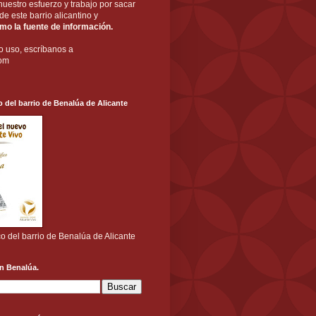
nuestro esfuerzo y trabajo por sacar
a de este barrio alicantino y
o la fuente de información.
o uso, escríbanos a
com
o del barrio de Benalúa de Alicante
co del barrio de Benalúa de Alicante
n Benalúa.