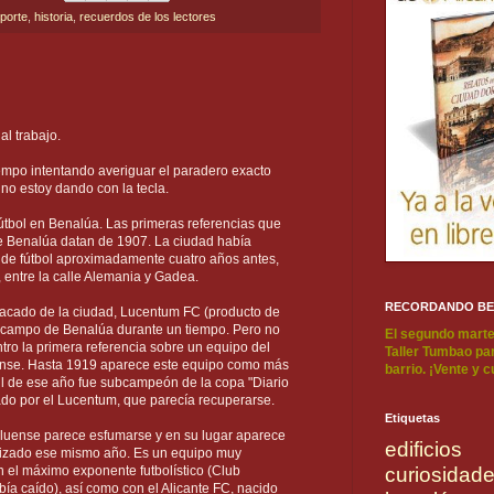
porte
,
historia
,
recuerdos de los lectores
al trabajo.
iempo intentando averiguar el paradero exacto
no estoy dando con la tecla.
útbol en Benalúa. Las primeras referencias que
e Benalúa datan de 1907. La ciudad había
de fútbol aproximadamente cuatro años antes,
entre la calle Alemania y Gadea.
RECORDANDO B
acado de la ciudad, Lucentum FC (producto de
el campo de Benalúa durante un tiempo. Pero no
El segundo marte
ro la primera referencia sobre un equipo del
Taller Tumbao par
uense. Hasta 1919 aparece este equipo como más
barrio. ¡Vente y 
ril de ese año fue subcampeón de la copa "Diario
tado por el Lucentum, que parecía recuperarse.
Etiquetas
luense parece esfumarse y en su lugar aparece
edificios
lizado ese mismo año. Es un equipo muy
 el máximo exponente futbolístico (Club
curiosidad
ía caído), así como con el Alicante FC, nacido