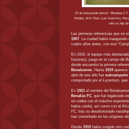
En la nota puede leerse: "Benalua C.F.
Robles, M.A. Ruiz, Luis Guerrero, Paco
niño es hijo de
Las primeras referencias que se e
1907
. La ciudad había inaugurado
cuatro años antes,
con ese "Campo
En 1910, el equipo más destacado
fusiones), juega en el campo de B
donde encuentro la primera referen
Benaluense
. Hasta
1919
aparece 
abril de ese año fue
subcampeón d
conquistado por el Lucentum, que 
En
1921
el nombre del Benaluense
Benalúa FC
, que fue legalizado 
se codea con el máximo exponente 
había caído), así como con el Alic
FC, tras su desafortunado vasallaj
han comentado en los orígenes del
Desde
1915
había surgido otro ca