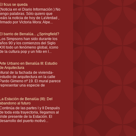
El ficus se queda
(Noticia en el Diario Información ) No
tengo palabras. Sólo quiero que
leáis la noticia de hoy de LaVerdad ,
firmado por Victoria Mora: Alpe...
El barrio de Benalúa... ¿Springfield?
Los Simpsons han sido durante los
años 90 y los comienzos del Siglo
XXI todo un fenómeno global, icono
de la cultura pop y un hito en l...
Arte Urbano en Benalúa III: Estudio
de Arquitectura
Mural de la fachada de vivienda-
estudio de arquitectura en la calle
Pardo Gimeno nº 19. El mural parece
representar una especie de
La Estación de Benalúa (III): Del
abandono al futuro
Continúa de las partes I y II Después
de toda esta trayectoria, llegamos al
triste presente de la Estación. El
desarrollo del puerto motivó...