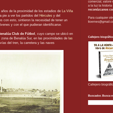
comercial, valore 
a la luz la histori
reconózcanos com
años de la proximidad de los estadios de
La Viña
 pie a ver los partidos del
Hércules
y del
Para cualquier otr
s con esto, sintieron la necesidad de tener un
tioernes@gmail.
óvenes y con el que pudieran identificarse.
enalúa Club de Fútbol
, cuyo campo se ubicó en
Callejero biográfic
al zona de Benalúa Sur, en las proximidades de
las
 vías del tren, la carretera y las naves
Callejero biográfi
Buscador. Busca e