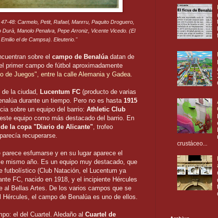
 47-48: Carmelo, Petit, Rafael, Manrru, Paquito Droguero,
 Durà, Manolo Penalva, Pepe Arroniz, Vicente Vicedo. (El
 Emilio el de Campsa). Eleuterio."
ncuentran sobre el
campo de Benalúa
datan de
 el primer campo de fútbol aproximadamente
 de Juegos", entre la calle Alemania y Gadea
.
 de la ciudad,
Lucentum FC
(producto de varias
enalúa durante un tiempo. Pero no es hasta
1915
cia sobre un equipo del barrio:
Athletic Club
este equipo como más destacado del barrio. En
e la copa "Diario de Alicante"
, trofeo
parecía recuperarse.
crustáceo...
 parece esfumarse y en su lugar aparece el
ese mismo año. Es un equipo muy destacado, que
futbolístico (Club Natación, el Lucentum ya
ante FC, nacido en 1918, y el incipiente Hércules
e al Bellas Artes. De los varios campos que se
 Hércules, el campo de Benalúa es uno de ellos.
mpo: el del Cuartel. Aledaño al
Cuartel de