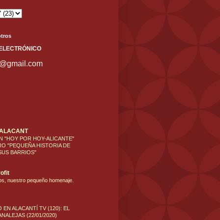
tros
ELECT
RÓNICO
s@gmail.com
'ALACANT
N "HOY POR HOY-ALICANTE"
RO "PEQUEÑA HISTORIA DE
SUS BARRIOS"
ofit
os, nuestro pequeño homenaje.
 EN ALACANTÍ TV (120): EL
NALEJAS (22/01/2020)