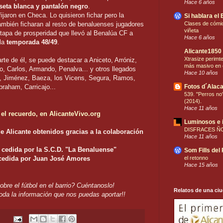
Hace 6 años
seta blanca y pantalón negro
.
jaron en Checa. Lo quisieron fichar pero la
Si hablara el 
ambién ficharan al resto de benaluenses jugadores
Clases de cómic
viñeta
etapa de prosperidad que llevó al Benalúa CF a
Hace 6 años
la
temporada 48/49
.
Alicante1850
Xtrasize perimt
te de él, se puede destacar a Aniceto, Arróniz,
más masivo en 
po, Carlos, Armando, Penalva... y otros llegados
Hace 10 años
o, Jiménez, Baeza, los Vicens, Segura, Ramos,
braham, Carricajo...
Fotos d´Alaca
539. "Perros no"
(2014).
Hace 11 años
 el recuerdo, en AlicanteVivo.org
Luminosos e 
DISFRACES Ñ
e Alicante obtenidos gracias a la colaboración
Hace 11 años
o cedida por la S.C.D. "La Benaluense"
Som Fills del
 cedida por Juan José Amores
el retonno
Hace 15 años
obre el fútbol en el barrio? Cuéntanoslo!
Relatos de una ci
oda la información que nos puedas aportar!!