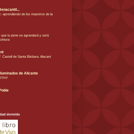
Benacantil...
: aprendiendo de los maestros de la
e que tu pene se agrandará y será
cintura
nt
. Castell de Santa Bàrbara. Alacant
iluminados de Alicante
OTHY
 Poble
udad dormida