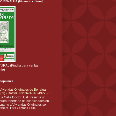
ENALÚA (Itinerario cultural)
RAL (Pincha para ver las
nto)
 populares
Viviendas Originales de Benalúa
(09) - Doctor Just 26-39-46-49-53-55
La Calle Doctor Just presenta un
buen repertorio de curiosidades en
cuanto a Viviendas Originales se
refiere. Esta céntrica calle