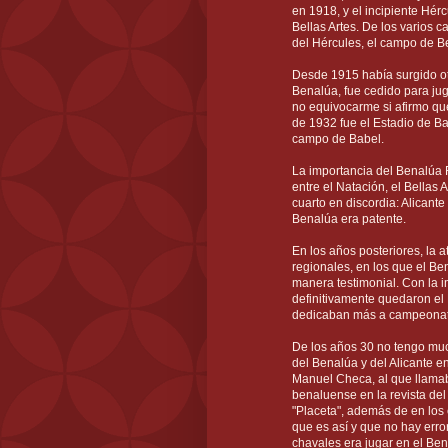
en 1918, y el incipiente Hérc
Bellas Artes. De los varios
del Hércules, el campo de B
Desde 1915 había surgido otr
Benalúa, fue cedido para jug
no equivocarme si afirmo qu
de 1932 fue el Estadio de Ba
campo de Babel.
La importancia del Benalúa 
entre el Natación, el Bellas 
cuarto en discordia: Alicant
Benalúa era patente.
En los años posteriores, la
regionales, en los que el Ben
manera testimonial. Con la 
definitivamente quedaron el H
dedicaban más a campeonato
De los años 30 no tengo much
del Benalúa y del Alicante e
Manuel Checa, al que llama
benaluense en la revista del
"Placeta", además de en los
que es así y que no hay error
chavales era jugar en el Be