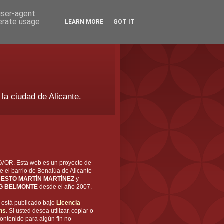
 user-agent
nerate usage
LEARN MORE
GOT IT
 la ciudad de Alicante.
OR. Esta web es un proyecto de
e el barrio de Benalúa de Alicante
ESTO MARTÍN MARTÍNEZ
y
G BELMONTE
desde el año 2007.
está publicado bajo
Licencia
ns
. Si usted desea utilizar, copiar o
ontenido para algún fin no