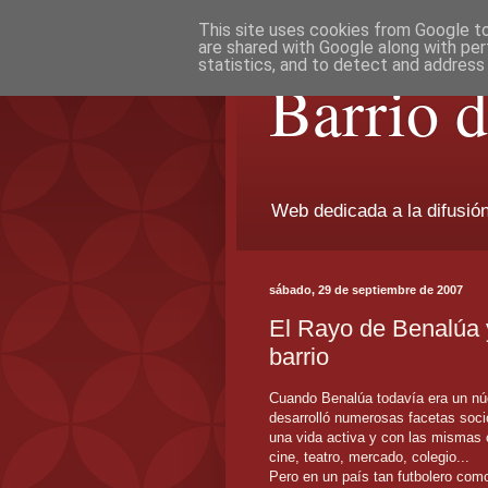
This site uses cookies from Google to 
are shared with Google along with per
statistics, and to detect and address
Barrio 
Web dedicada a la difusión 
sábado, 29 de septiembre de 2007
El Rayo de Benalúa y 
barrio
Cuando Benalúa todavía era un núc
desarrolló numerosas facetas socio
una vida activa y con las mismas o
cine, teatro, mercado, colegio...
Pero en un país tan futbolero como 