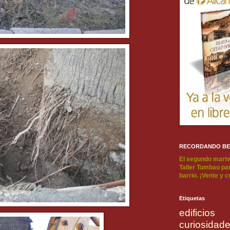
RECORDANDO B
El segundo marte
Taller Tumbao par
barrio. ¡Vente y 
Etiquetas
edificios
curiosidad