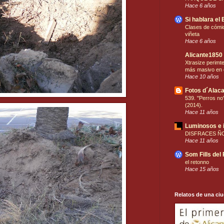
Hace 6 años
Si hablara el 
Clases de cómic
viñeta
Hace 6 años
Alicante1850
Xtrasize perimt
más masivo en 
Hace 10 años
Fotos d´Alaca
539. "Perros no"
(2014).
Hace 11 años
Luminosos e 
DISFRACES Ñ
Hace 11 años
Som Fills del
el retonno
Hace 15 años
Relatos de una ci