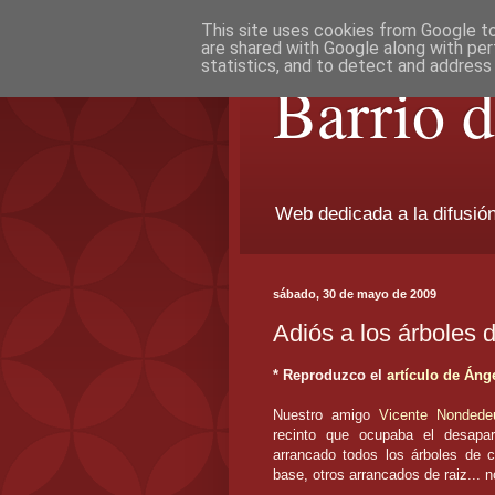
This site uses cookies from Google to 
are shared with Google along with per
statistics, and to detect and address
Barrio 
Web dedicada a la difusión 
sábado, 30 de mayo de 2009
Adiós a los árboles 
* Reproduzco el
artículo de Áng
Nuestro amigo
Vicente Nondede
recinto que ocupaba el desapa
arrancado todos los árboles de c
base, otros arrancados de raiz... 