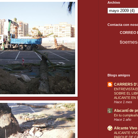
Archivo
Contacta con noso
C
ORREO
tioerne
Blogs amigos
CARRERS D
ENTREVISTA E
SOBRE EL LIB
ALICANTE EN 
Hace 1 mes
Alacantí de pr
En tu cumpleañ
Hace 1 año
Alicante Vivo
ALICANTE VIVO
PARQUE DE CA