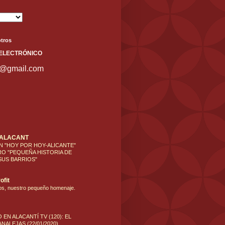
tros
ELECT
RÓNICO
s@gmail.com
'ALACANT
N "HOY POR HOY-ALICANTE"
RO "PEQUEÑA HISTORIA DE
SUS BARRIOS"
ofit
os, nuestro pequeño homenaje.
 EN ALACANTÍ TV (120): EL
NALEJAS (22/01/2020)