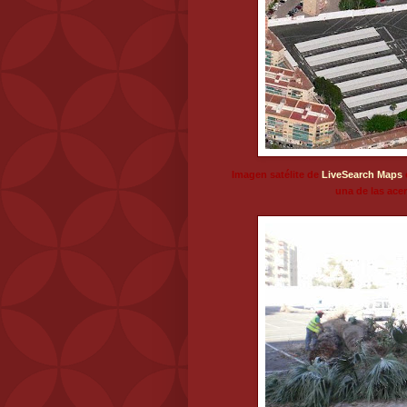
Imagen satélite de
LiveSearch Maps
e
una de las acera