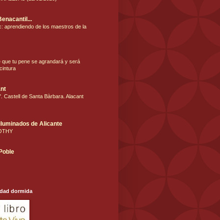
Benacantil...
: aprendiendo de los maestros de la
e que tu pene se agrandará y será
cintura
nt
. Castell de Santa Bàrbara. Alacant
iluminados de Alicante
OTHY
 Poble
udad dormida