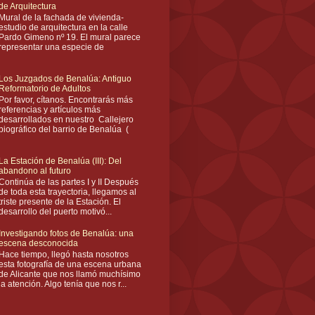
de Arquitectura
Mural de la fachada de vivienda-
estudio de arquitectura en la calle
Pardo Gimeno nº 19. El mural parece
representar una especie de
Los Juzgados de Benalúa: Antiguo
Reformatorio de Adultos
Por favor, cítanos. Encontrarás más
referencias y artículos más
desarrollados en nuestro Callejero
biográfico del barrio de Benalúa (
La Estación de Benalúa (III): Del
abandono al futuro
Continúa de las partes I y II Después
de toda esta trayectoria, llegamos al
triste presente de la Estación. El
desarrollo del puerto motivó...
Investigando fotos de Benalúa: una
escena desconocida
Hace tiempo, llegó hasta nosotros
esta fotografía de una escena urbana
de Alicante que nos llamó muchísimo
la atención. Algo tenía que nos r...