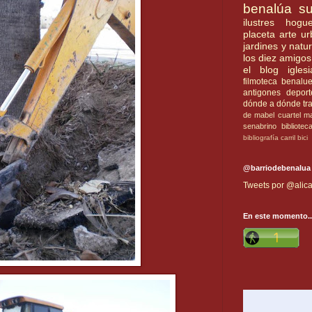
benalúa su
ilustres
hogue
placeta
arte u
jardines y natu
los diez amigos
el blog
iglesi
filmoteca benalu
antigones
deport
dónde a dónde
tr
de mabel
cuartel
ma
senabrino
bibliotec
bibliografía
carril bici
@barriodebenalua
Tweets por @alica
En este momento..