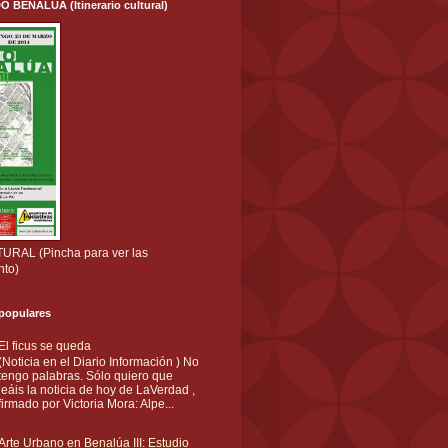
ENALÚA (Itinerario cultural)
RAL (Pincha para ver las
nto)
 populares
El ficus se queda
(Noticia en el Diario Información ) No
tengo palabras. Sólo quiero que
leáis la noticia de hoy de LaVerdad ,
firmado por Victoria Mora: Alpe...
Arte Urbano en Benalúa III: Estudio