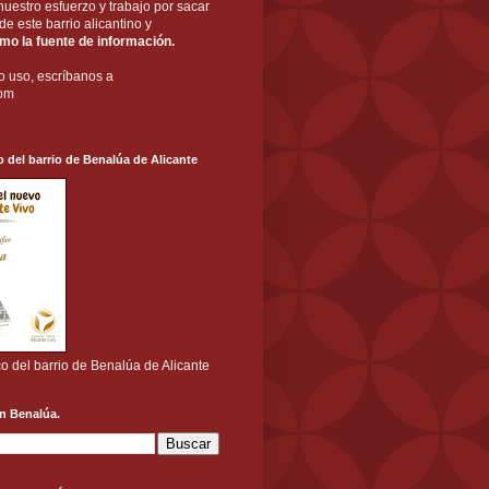
nuestro esfuerzo y trabajo por sacar
a de este barrio alicantino y
o la fuente de información.
o uso, escríbanos a
com
o del barrio de Benalúa de Alicante
co del barrio de Benalúa de Alicante
n Benalúa.