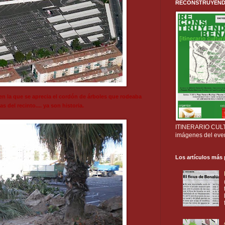
RECONSTRUYENDO B
n la que se aprecia el cordón de árboles que rodeaba
s del recinto.... ya son historia.
ITINERARIO CULTU
imágenes del eve
Los artículos más