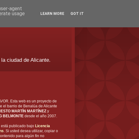
 user-agent
nerate usage
LEARN MORE
GOT IT
 la ciudad de Alicante.
OR. Esta web es un proyecto de
e el barrio de Benalúa de Alicante
ESTO MARTÍN MARTÍNEZ
y
G BELMONTE
desde el año 2007.
está publicado bajo
Licencia
ns
. Si usted desea utilizar, copiar o
ontenido para algún fin no