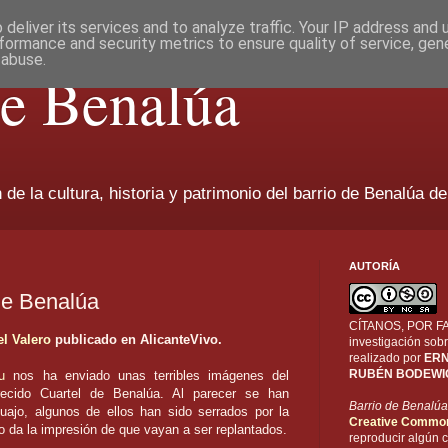
deliver its services and to analyze traffic. Your IP address and
formance and security metrics to ensure quality of service, ge
 abuse.
de Benalúa
de la cultura, historia y patrimonio del barrio de Benalúa de
AUTORÍA
de Benalúa
CÍTANOS, POR FAV
el Valero
publicado en AlicanteVivo.
investigación sobr
realizado por
ERN
RUBÉN BODEWI
u
nos ha enviado unas terribles imágenes del
recido Cuartel de Benalúa. Al parecer se han
Barrio de Benalúa
uajo, algunos de ellos han sido serrados por la
Creative Commo
no da la impresión de que vayan a ser replantados.
reproducir algún c