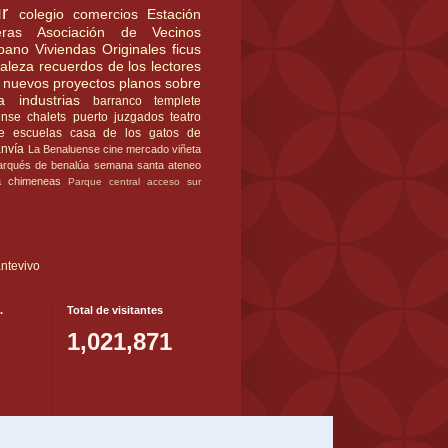
r
colegio
comercios
Estación
ras
Asociación de Vecinos
rbano
Viviendas Originales
ficus
raleza
recuerdos de los lectores
nuevos proyectos
planos
sobre
a
industrias
barranco
templete
ense
chalets
puerto
juzgados
teatro
e
escuelas
casa de los gatos
de
anvía
La Benaluense
cine
mercado
viñeta
rqués de benalúa
semana santa
ateneo
a
chimeneas
Parque central
acceso sur
ntevivo
.
Total de visitantes
1,021,871